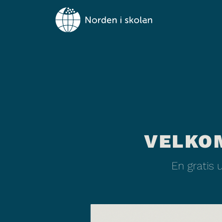
VELKO
En gratis 