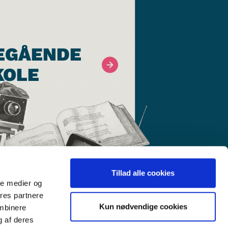
EGÅENDE
KOLE
Tillad alle cookies
ale medier og
ores partnere
Kun nødvendige cookies
ombinere
g af deres