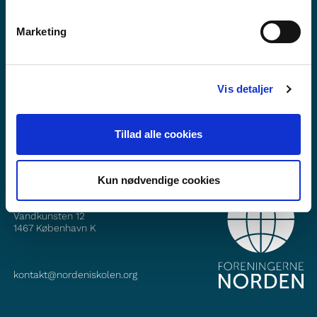
Marketing
Vil du vite mer om Norden i skolen?
Abonner på vårt nyhetsbrev
Vis detaljer
Følg oss på Facebook
Følg oss på Instagram
Tillad alle cookies
Kun nødvendige cookies
KONTAKT
Foreningerne Nordens Forbund
Vandkunsten 12
1467
København K
kontakt@nordeniskolen.org