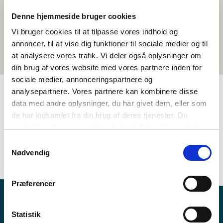
Denne hjemmeside bruger cookies
Vi bruger cookies til at tilpasse vores indhold og
annoncer, til at vise dig funktioner til sociale medier og til
at analysere vores trafik. Vi deler også oplysninger om
din brug af vores website med vores partnere inden for
sociale medier, annonceringspartnere og
analysepartnere. Vores partnere kan kombinere disse
data med andre oplysninger, du har givet dem, eller som
TAGS
de har indsamlet fra din brug af deres tjenester. Du
samtykker til vores cookies, hvis du fortsætter med at
4.-5. klasse
Språk
Kortfilm
anvende vores hjemmeside.
Språkforståelse - muntlig (DA, NO, SV)
Samtykkevalg
Nødvendig
Eventyr og sagn
Dansk
<1 leksjon
Præferencer
Statistik