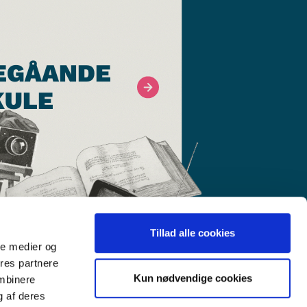
EGÅANDE
KULE
Tillad alle cookies
ale medier og
ores partnere
Kun nødvendige cookies
ombinere
g af deres