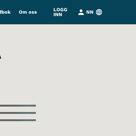
LOGG
dbok
Om oss
NN
INN
Å