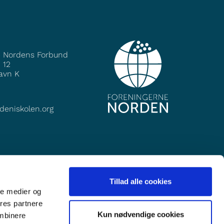
e Nordens Forbund
 12
avn K
deniskolen.org
Tillad alle cookies
ale medier og
ores partnere
Kun nødvendige cookies
ombinere