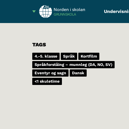
Undervisni
GRUNNSKOLA
TAGS
4.-5. klasse
Språk
Kortfilm
Språkforståing – munnleg (DA, NO, SV)
Eventyr og sagn
Dansk
<1 skuletime