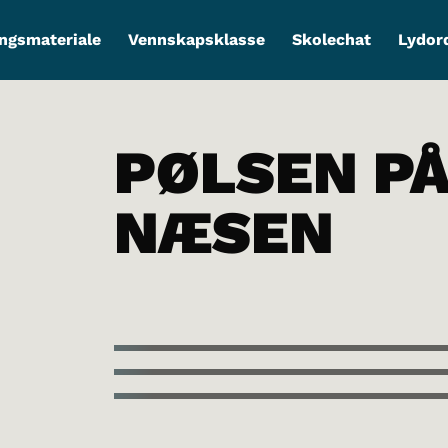
ngsmateriale
Vennskapsklasse
Skolechat
Lydor
PØLSEN P
NÆSEN