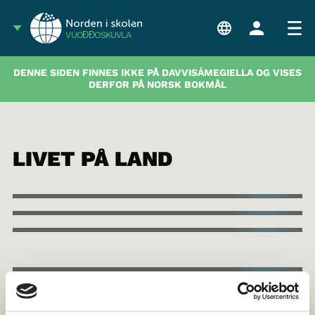
VUOĐĐOSKUVLA
DENNE SIDEN FINNES IKKE PÅ DAVVISÁMEGIELLA OG VISES
DERFOR PÅ NORSK BOKMÅL
LIVET PÅ LAND