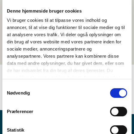
Denne hjemmeside bruger cookies
Vi bruger cookies til at tilpasse vores indhold og
annoncer, til at vise dig funktioner til sociale medier og til
at analysere vores trafik. Vi deler også oplysninger om
din brug af vores website med vores partnere inden for
sociale medier, annonceringspartnere og
analysepartnere. Vores partnere kan kombinere disse
data med andre oplysninger, du har givet dem, eller som
de har indsamlet fra din brug af deres tjenester. Du
samtykker til vores cookies, hvis du fortsætter med at
anvende vores hjemmeside.
TAGS
Samtykkevalg
Nødvendig
Naturfag
Samfunnsfag
Temapakke
>3 leksjoner
Præferencer
Statistik