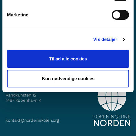
Marketing
Mii dáhpáhuvvá?
Fitne ođasreivve
Vis detaljer
Gávnna min dás Facebook
Gávnna min dás Instagram
Tillad alle cookies
Kun nødvendige cookies
OKTAVUOHTA
Foreningerne Nordens Forbund
Vandkunsten 12
1467
København K
kontakt@nordeniskolen.org