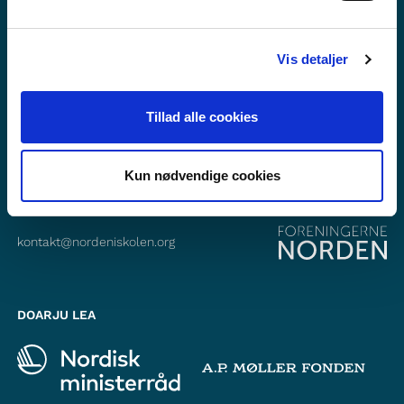
Gávnna min dás Facebook
Gávnna min dás Instagram
Vis detaljer
Tillad alle cookies
OKTAVUOHTA
Foreningerne Nordens Forbund
Vandkunsten 12
Kun nødvendige cookies
1467
København K
kontakt@nordeniskolen.org
DOARJU LEA