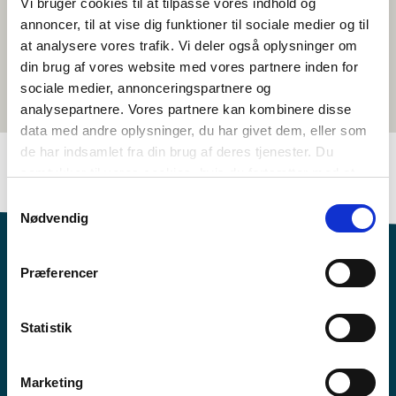
Vi bruger cookies til at tilpasse vores indhold og
annoncer, til at vise dig funktioner til sociale medier og til
at analysere vores trafik. Vi deler også oplysninger om
din brug af vores website med vores partnere inden for
sociale medier, annonceringspartnere og
analysepartnere. Vores partnere kan kombinere disse
data med andre oplysninger, du har givet dem, eller som
de har indsamlet fra din brug af deres tjenester. Du
samtykker til vores cookies, hvis du fortsætter med at
anvende vores hjemmeside.
Samtykkevalg
Nødvendig
Præferencer
Statistik
Mii dáhpáhuvvá?
Fitne ođasreivve
Marketing