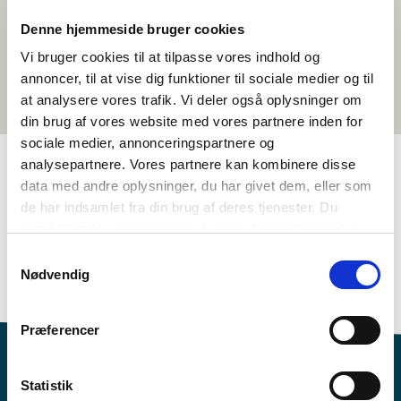
Denne hjemmeside bruger cookies
Vi bruger cookies til at tilpasse vores indhold og
annoncer, til at vise dig funktioner til sociale medier og til
at analysere vores trafik. Vi deler også oplysninger om
din brug af vores website med vores partnere inden for
sociale medier, annonceringspartnere og
analysepartnere. Vores partnere kan kombinere disse
data med andre oplysninger, du har givet dem, eller som
TAGS
de har indsamlet fra din brug af deres tjenester. Du
samtykker til vores cookies, hvis du fortsætter med at
Giella
Filbma
anvende vores hjemmeside.
Giellaipmárdus - njálmmálaš (DA, NO, SV)
Identitet
Samtykkevalg
Nødvendig
Dánskkagiella
Præferencer
Statistik