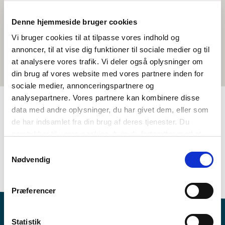
Denne hjemmeside bruger cookies
Vi bruger cookies til at tilpasse vores indhold og
annoncer, til at vise dig funktioner til sociale medier og til
at analysere vores trafik. Vi deler også oplysninger om
din brug af vores website med vores partnere inden for
sociale medier, annonceringspartnere og
analysepartnere. Vores partnere kan kombinere disse
data med andre oplysninger, du har givet dem, eller som
TAGS
de har indsamlet fra din brug af deres tjenester. Du
samtykker til vores cookies, hvis du fortsætter med at
8.-10. luohkká
Giella
Oanehisfilbma
anvende vores hjemmeside.
Samtykkevalg
Davviriikkalaš kulturipmárdus
Dánskkagiella
Nødvendig
Ruonáeatnangiella
Præferencer
Statistik