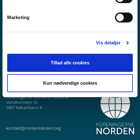
Marketing
Mii dáhpáhuvvá?
Fitne ođasreivve
Vis detaljer
Gávnna min dás Facebook
Gávnna min dás Instagram
Tillad alle cookies
Kun nødvendige cookies
OKTAVUOHTA
Foreningerne Nordens Forbund
Vandkunsten 12
1467
København K
kontakt@nordeniskolen.org