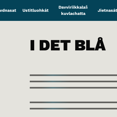
Davviriikkalaš
vdnasat
Ustitluohkát
Jietnasát
kuvlachatta
I DET BLÅ