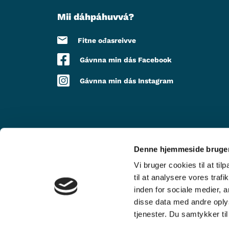
Mii dáhpáhuvvá?
Fitne ođasreivve
Gávnna min dás Facebook
Gávnna min dás Instagram
Denne hjemmeside bruger
DOARJU LEA
Vi bruger cookies til at til
til at analysere vores tra
inden for sociale medier,
disse data med andre oplys
tjenester. Du samtykker t