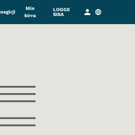
Min
LOGGE
negirji
SISA
birra