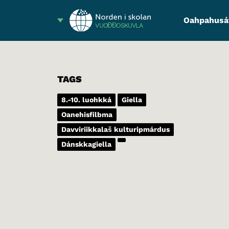
Oahpahusá
VUOĐĐOSKUVLA
TAGS
8.-10. luohkká
Giella
Oanehisfilbma
Davviriikkalaš kulturipmárdus
Dánskkagiella