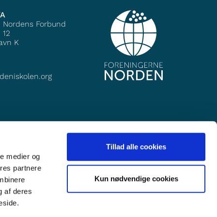
TA
e Nordens Forbund
 12
avn K
deniskolen.org
Tillad alle cookies
ale medier og
ores partnere
Kun nødvendige cookies
ombinere
g af deres
eside.