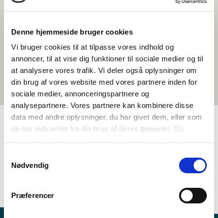
Denne hjemmeside bruger cookies
Vi bruger cookies til at tilpasse vores indhold og
annoncer, til at vise dig funktioner til sociale medier og til
at analysere vores trafik. Vi deler også oplysninger om
din brug af vores website med vores partnere inden for
sociale medier, annonceringspartnere og
analysepartnere. Vores partnere kan kombinere disse
data med andre oplysninger, du har givet dem, eller som
de har indsamlet fra din brug af deres tjenester. Du
TAGGAR
samtykker til vores cookies, hvis du fortsætter med at
anvende vores hjemmeside.
Samtykkevalg
Åk. 3-4
Åk. 5-6
Språk
Kortfilm
Nødvendig
Språkförståelse - tal (DA, NO, SV)
Svenska
<1 lektion
Præferencer