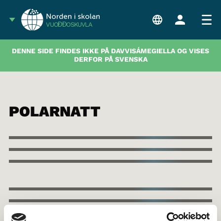
VUOĐĐOSKUVLA
DENNE SIDE FINDES IKKE PÅ DAVVISÁMEGIELLA OG VISES
DERFOR PÅ SVENSKA
POLARNATT