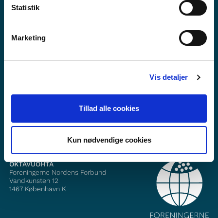
Statistik
Marketing
Mii dáhpáhuvvá?
Fitne ođasreivve
Vis detaljer
Gávnna min dás Facebook
Tillad alle cookies
Gávnna min dás Instagram
Kun nødvendige cookies
OKTAVUOHTA
Foreningerne Nordens Forbund
Vandkunsten 12
1467
København K