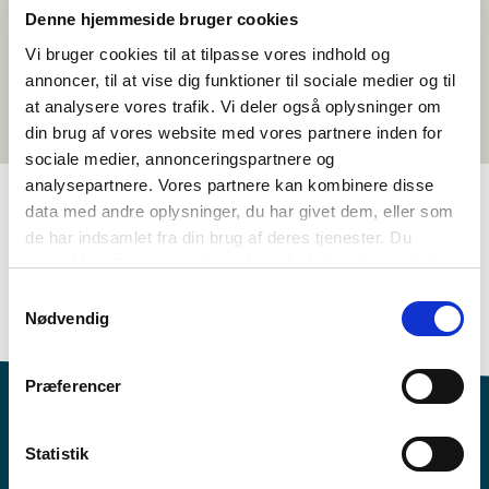
Denne hjemmeside bruger cookies
Vi bruger cookies til at tilpasse vores indhold og
annoncer, til at vise dig funktioner til sociale medier og til
at analysere vores trafik. Vi deler også oplysninger om
din brug af vores website med vores partnere inden for
sociale medier, annonceringspartnere og
analysepartnere. Vores partnere kan kombinere disse
data med andre oplysninger, du har givet dem, eller som
de har indsamlet fra din brug af deres tjenester. Du
TAGS
samtykker til vores cookies, hvis du fortsætter med at
4.-5. louhkká
6.-7. luokhkká
Giella
Oanehisfilbma
anvende vores hjemmeside.
Samtykkevalg
Ruoŧagiella
Nødvendig
Præferencer
Statistik