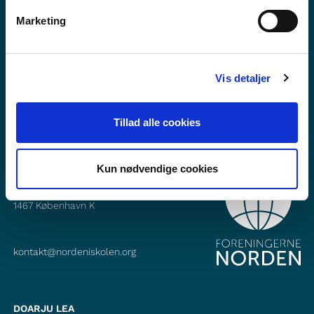
Mii dáhpáhuvvá?
Marketing
Fitne ođasreivve
Gávnna min dás Facebook
Vis detaljer
Gávnna min dás Instagram
Tillad alle cookies
Kun nødvendige cookies
OKTAVUOHTA
Foreningerne Nordens Forbund
Vandkunsten 12
1467
København K
kontakt@nordeniskolen.org
DOARJU LEA