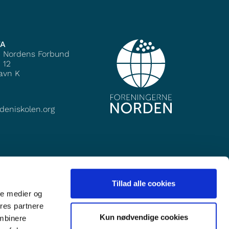
TA
e Nordens Forbund
 12
avn K
deniskolen.org
Tillad alle cookies
ale medier og
ores partnere
Kun nødvendige cookies
ombinere