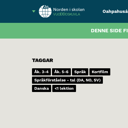
Oahpahusá
VUOĐĐOSKUVLA
DENNE SIDE F
TAGGAR
Åk. 3-4
Åk. 5-6
Språk
Kortfilm
Språkförståelse - tal (DA, NO, SV)
Danska
<1 lektion