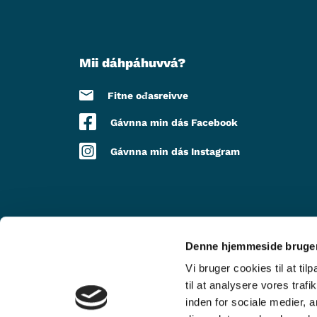
Mii dáhpáhuvvá?
Fitne ođasreivve
Gávnna min dás Facebook
Gávnna min dás Instagram
Denne hjemmeside bruger
DOARJU LEA
Vi bruger cookies til at til
til at analysere vores tra
inden for sociale medier,