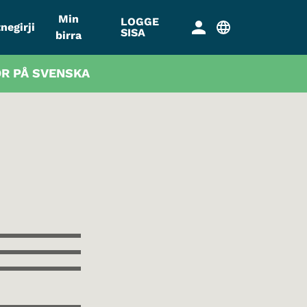
Min
LOGGE
negirji
SISA
birra
OR PÅ SVENSKA