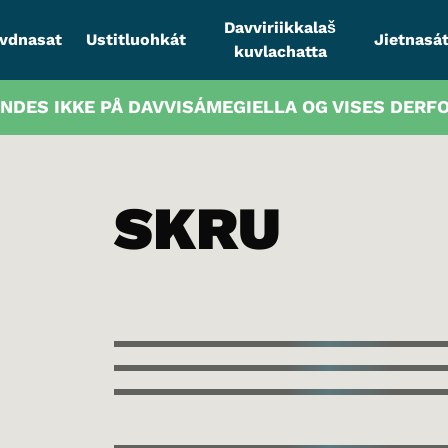
Davviriikkalaš
vdnasat
Ustitluohkát
Jietnasát
kuvlachatta
INDES IKKE PÅ DAVVISÁMEGIELLA OG VISES DERF
SKRU