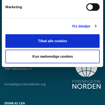
Mii dáhpáhuvvá?
Marketing
Fitne ođasreivve
Gávnna min dás Facebook
Vis detaljer
Gávnna min dás Instagram
Tillad alle cookies
Kun nødvendige cookies
OKTAVUOHTA
Foreningerne Nordens Forbund
Vandkunsten 12
1467
København K
kontakt@nordeniskolen.org
DOARJU LEA