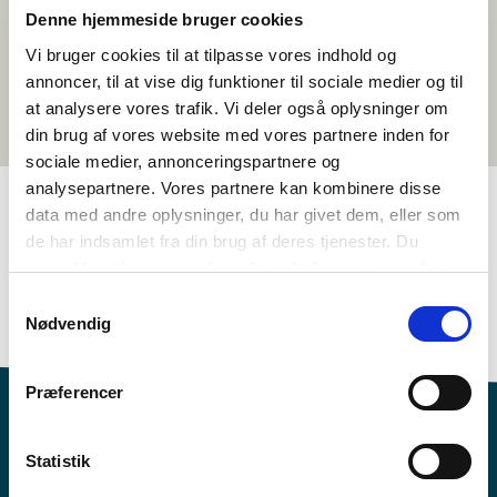
Denne hjemmeside bruger cookies
Vi bruger cookies til at tilpasse vores indhold og
annoncer, til at vise dig funktioner til sociale medier og til
at analysere vores trafik. Vi deler også oplysninger om
din brug af vores website med vores partnere inden for
sociale medier, annonceringspartnere og
analysepartnere. Vores partnere kan kombinere disse
data med andre oplysninger, du har givet dem, eller som
de har indsamlet fra din brug af deres tjenester. Du
TAGS
samtykker til vores cookies, hvis du fortsætter med at
2.-3. louhkká
4.-5. louhkká
6.-7. luokhkká
Giella
anvende vores hjemmeside.
Samtykkevalg
Oanehisfilbma
Dánskkagiella
Nødvendig
Præferencer
Statistik