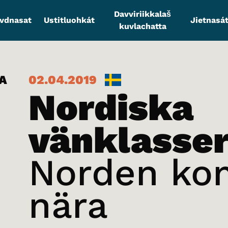
Davviriikkalaš
vdnasat
Ustitluohkát
Jietnasát
kuvlachatta
A
02.04.2019
Nordiska
vänklasse
Norden k
nära