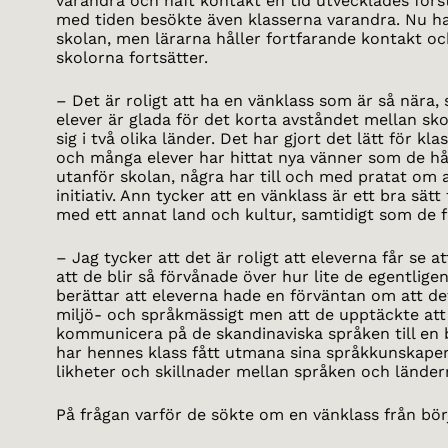
varandra och haft kontakt en tid utvecklades förs
med tiden besökte även klasserna varandra. Nu ha
skolan, men lärarna håller fortfarande kontakt o
skolorna fortsätter.
– Det är roligt att ha en vänklass som är så nära,
elever är glada för det korta avståndet mellan sko
sig i två olika länder. Det har gjort det lätt för k
och många elever har hittat nya vänner som de h
utanför skolan, några har till och med pratat om 
initiativ. Ann tycker att en vänklass är ett bra sätt
med ett annat land och kultur, samtidigt som de 
– Jag tycker att det är roligt att eleverna får se a
att de blir så förvånade över hur lite de egentlig
berättar att eleverna hade en förväntan om att det
miljö- och språkmässigt men att de upptäckte att de
kommunicera på de skandinaviska språken till en
har hennes klass fått utmana sina språkkunskaper
likheter och skillnader mellan språken och länder
På frågan varför de sökte om en vänklass från bör