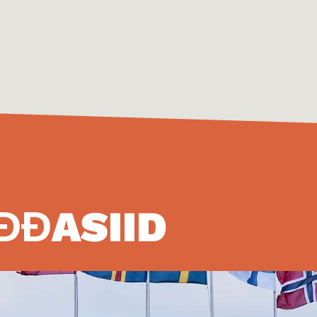
ĐĐASIID