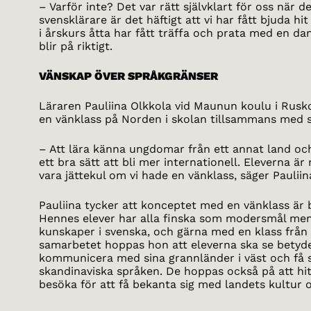
– Varför inte? Det var rätt självklart för oss när
svensklärare är det häftigt att vi har fått bjuda hi
i årskurs åtta har fått träffa och prata med en d
blir på riktigt.
VÄNSKAP ÖVER SPRÅKGRÄNSER
Läraren Pauliina Olkkola vid Maunun koulu i Rusko, 
en vänklass på Norden i skolan tillsammans med s
– Att lära känna ungdomar från ett annat land o
ett bra sätt att bli mer internationell. Eleverna är
vara jättekul om vi hade en vänklass, säger Pauliin
Pauliina tycker att konceptet med en vänklass är 
Hennes elever har alla finska som modersmål men 
kunskaper i svenska, och gärna med en klass frå
samarbetet hoppas hon att eleverna ska se betyde
kommunicera med sina grannländer i väst och få st
skandinaviska språken. De hoppas också på att hit
besöka för att få bekanta sig med landets kultur o