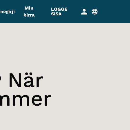
Min
LOGGE
negirji
SISA
birra
r
När
ommer