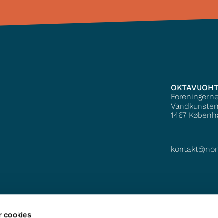
OKTAVUOH
Foreningern
Vandkunsten
1467
Københ
kontakt@nor
 cookies