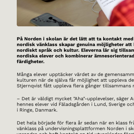
På Norden i skolan är det lätt att ta kontakt med
nordisk vänklass skapar genuina möjligheter att
nordiskt språk och kultur. Eleverna lär sig till
nordiska elever och kombinerar ämnesorientera
färdigheter.
Många elever upptäcker värdet av de gemensamm
kulturen när de själva får möjlighet att uppleva d
Stjernqvist fått uppleva flera gånger tillsammans 
– Det är väldigt mycket "Aha"-upplevelser, säger
hennes elever vid Fäladsgården i Lund, Sverige oc
i Ringe, Danmark.
Det hela började för flera år sedan när en klass f
vänklass på undervisningsplattformen Norden i skol