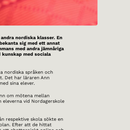
 andra nordiska klasser. En
 bekanta sig med ett annat
sammans med andra jämnåriga
d kunskap med sociala
a nordiska språken och
et. Det har läraren Ann
med sina elever.
 Ann om mötena mellan
h eleverna vid Nordagerskole
rån respektive skola sökte en
an. Efter att de hittat