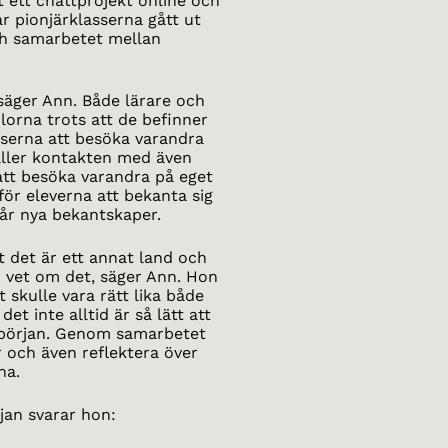
t ett chattprojekt online och
r pionjärklasserna gått ut
ch samarbetet mellan
 säger Ann. Både lärare och
lorna trots att de befinner
lasserna att besöka varandra
åller kontakten med även
att besöka varandra på eget
 för eleverna att bekanta sig
får nya bekantskaper.
tt det är ett annat land och
en vet om det, säger Ann. Hon
 skulle vara rätt lika både
t inte alltid är så lätt att
 början. Genom samarbetet
 och även reflektera över
na.
jan svarar hon: