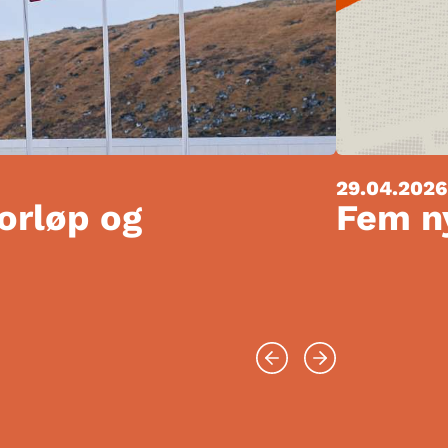
29.04.2026
forløp og
Fem ny