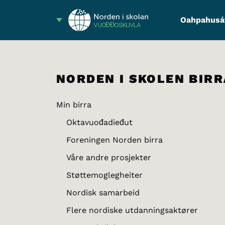
Oahpahusá
VUOĐĐOSKUVLA
NORDEN I SKOLEN BIRR
Min birra
Oktavuođadieđut
Foreningen Norden birra
Våre andre prosjekter
Støttemoglegheiter
Nordisk samarbeid
Flere nordiske utdanningsaktører