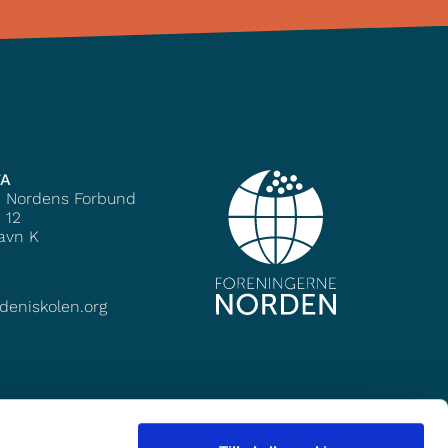
TA
e Nordens Forbund
 12
avn K
deniskolen.org