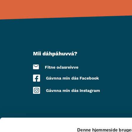
Mii dáhpáhuvvá?
Fitne ođasreivve
Gávnna min dás Facebook
Gávnna min dás Instagram
Denne hjemmeside bruger