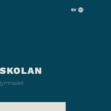
SV
 SKOLAN
 gymnasiet