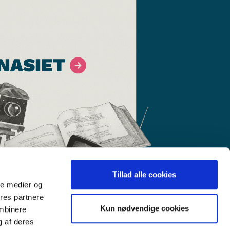
NASIET
Tillad alle cookies
ale medier og
ores partnere
Kun nødvendige cookies
ombinere
g af deres