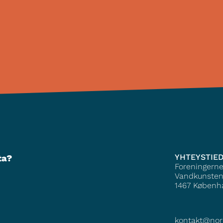
YHTEYSTIE
ta?
Foreningern
Vandkunsten
1467
Københ
kontakt@nor