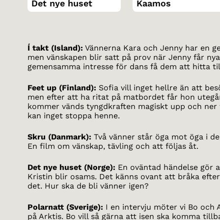
Det nye huset
Kaamos
Í takt (Island):
Vännerna Kara och Jenny har en g
men vänskapen blir satt på prov när Jenny får nya
gemensamma intresse för dans få dem att hitta til
Feet up (Finland):
Sofia vill inget hellre än att be
men efter att ha ritat på matbordet får hon uteg
kommer vänds tyngdkraften magiskt upp och ner fö
kan inget stoppa henne.
Skru (Danmark):
Två vänner står öga mot öga i den
En film om vänskap, tävling och att följas åt.
Det nye huset (Norge):
En oväntad händelse gör a
Kristin blir osams. Det känns ovant att bråka efte
det. Hur ska de bli vänner igen?
Polarnatt (Sverige):
I en intervju möter vi Bo och A
på Arktis. Bo vill så gärna att isen ska komma til