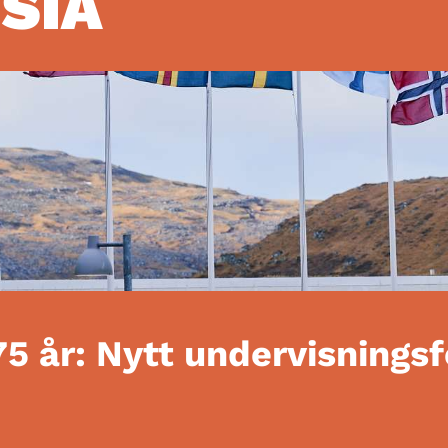
ISIA
75 år: Nytt undervisnings