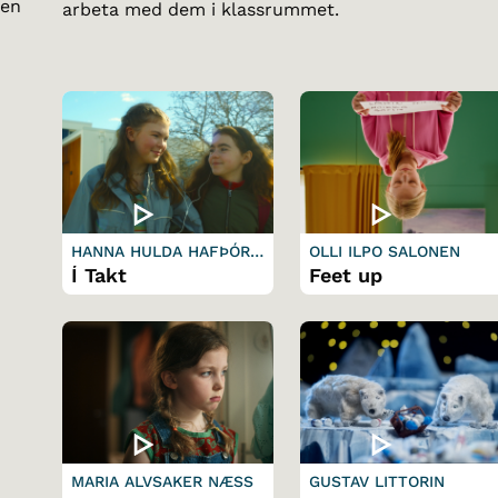
sen
arbeta med dem i klassrummet.
HANNA HULDA HAFÞÓRS
OLLI ILPO SALONEN
DÓTTIR
Í Takt
Feet up
MARIA ALVSAKER NÆSS
GUSTAV LITTORIN