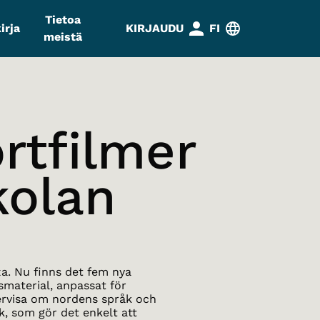
Tietoa
irja
KIRJAUDU
FI
meistä
rtfilmer
kolan
xa. Nu finns det fem nya
smaterial, anpassat för
dervisa om nordens språk och
k, som gör det enkelt att