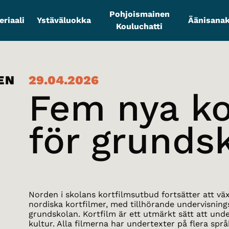
Pohjoismainen
riaali
Ystäväluokka
Äänisanak
Kouluchatti
EN
29.04.2026
Fem nya ko
för grunds
Norden i skolans kortfilmsutbud fortsätter att vä
nordiska kortfilmer, med tillhörande undervisning
grundskolan. Kortfilm är ett utmärkt sätt att un
kultur. Alla filmerna har undertexter på flera språ