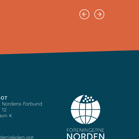
DOT
e Nordens Forbund
 12
avn K
deniskolen.org