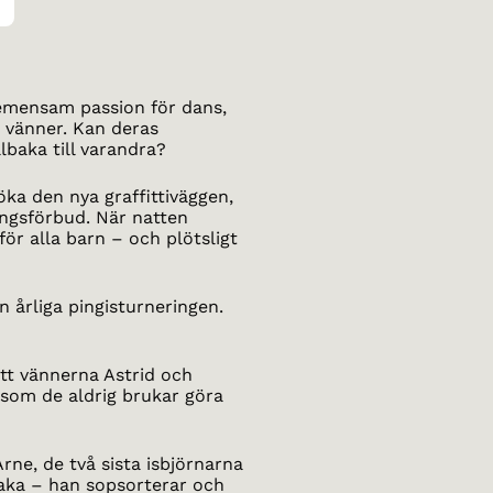
emensam passion för dans,
 vänner. Kan deras
lbaka till varandra?
söka den nya graffittiväggen,
ångsförbud. När natten
r alla barn – och plötsligt
 årliga pingisturneringen.
tt vännerna Astrid och
rsom de aldrig brukar göra
rne, de två sista isbjörnarna
lbaka – han sopsorterar och