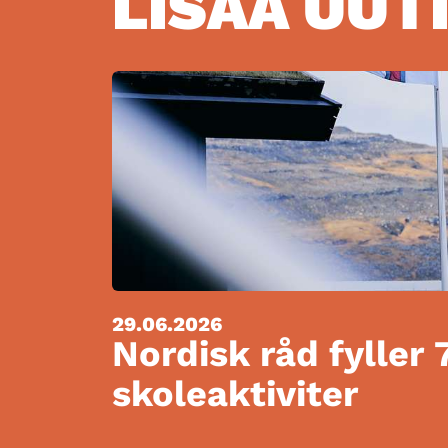
LISÄÄ UUT
29.06.2026
Nordisk råd fyller 
skoleaktiviter