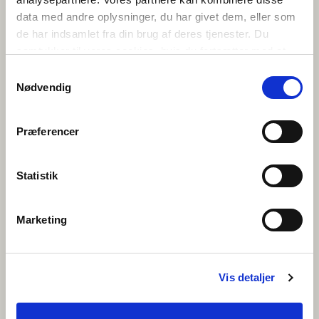
PROFILERING OG AUTOMATISEREDE
data med andre oplysninger, du har givet dem, eller som
AFGØRELSER
de har indsamlet fra din brug af deres tjenester. Du
Vi foretager ikke profilering eller automatiserede afgørelser.
samtykker til vores cookies, hvis du fortsætter med at
anvende vores hjemmeside.
Samtykkevalg
TREDJELANDEOVERFØRSLER
Nødvendig
Vi benytter som udgangspunkt databehandlere i EU/EØS, eller som
opbevarer data i EU/EØS.
Præferencer
I nogle tilfælde er dette ikke muligt, og her kan der benyttes
databehandlere udenfor EU/EØS, hvis disse kan give dine
personoplysninger en passende beskyttelse.
Statistik
BEHANDLINGSSIKKERHED
Marketing
Vi holder behandlingen af personoplysninger sikker ved at have
indført passende tekniske og organisatoriske foranstaltninger. Vi har
lavet risikovurderinger af vores behandling af personoplysninger, og
har herefter indført passende tekniske og organisatoriske
foranstaltninger for at øge behandlingssikkerheden.
Vis detaljer
En af vores vigtigste foranstaltninger er at holde vores medarbejdere
opdaterede om GDPR via løbende awareness træning, GDPR-kursus,