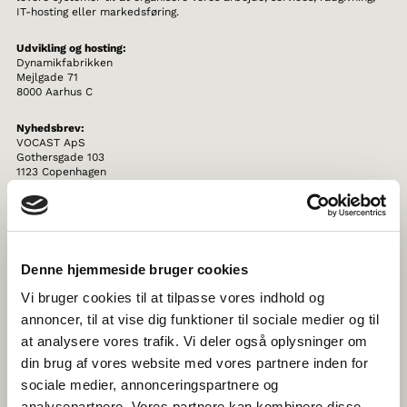
IT-hosting eller markedsføring.
Udvikling og hosting:
Dynamikfabrikken
Mejlgade 71
8000 Aarhus C
Nyhedsbrev:
VOCAST ApS
Gothersgade 103
1123 Copenhagen
Det er vores ansvar at sikre, at dine personoplysninger behandles
ordentligt. Derfor stiller vi høje krav til vores samarbejdspartnere, og
vores partnere skal garantere, at dine personoplysninger er beskyttet.
Denne hjemmeside bruger cookies
Vi indgår derfor aftaler herom med virksomheder (databehandlere),
der håndterer personoplysninger på vores vegne for at højne
Vi bruger cookies til at tilpasse vores indhold og
sikkerheden af dine personoplysninger.
annoncer, til at vise dig funktioner til sociale medier og til
VIDEREGIVELSE AF PERSONOPLYSNINGER
at analysere vores trafik. Vi deler også oplysninger om
din brug af vores website med vores partnere inden for
Vi videregiver ikke dine personoplysninger til tredjemand.
sociale medier, annonceringspartnere og
analysepartnere. Vores partnere kan kombinere disse