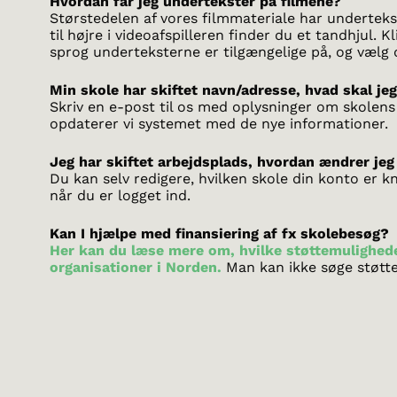
Hvordan får jeg undertekster på filmene?
Størstedelen af vores filmmateriale har underteks
til højre i videoafspilleren finder du et tandhjul. Kl
sprog underteksterne er tilgængelige på, og vælg d
Min skole har skiftet navn/adresse, hvad skal je
Skriv en e-post til os med oplysninger om skolens
opdaterer vi systemet med de nye informationer.
Jeg har skiftet arbejdsplads, hvordan ændrer jeg
Du kan selv redigere, hvilken skole din konto er kny
når du er logget ind.
Kan I hjælpe med finansiering af fx skolebesøg?
Her kan du læse mere om, hvilke støttemulighede
organisationer i Norden.
Man kan ikke søge støtte 