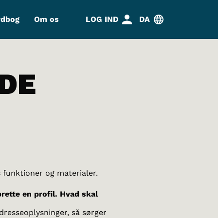
rdbog
Om os
LOG IND
DA
EDE
s funktioner og materialer.
prette en profil. Hvad skal
dresseoplysninger, så sørger