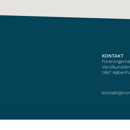
KONTAKT
Foreningern
Vandkunsten
1467
Københ
kontakt@nor