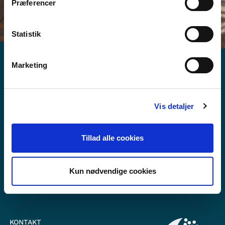
Præferencer
Statistik
Marketing
Vis detaljer
Vil du vide mere om Norden i skolen?
Abonner på vores nyhedsbrev
Tillad alle cookies
Følg os på Facebook
Kun nødvendige cookies
Følg os på Instagram
KONTAKT