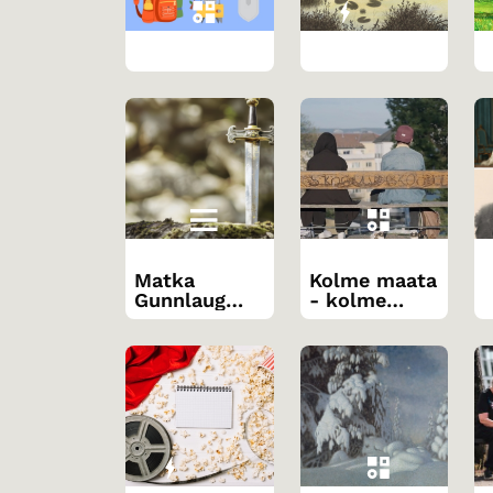
Matka
Kolme maata
Gunnlaug
- kolme
Ormstungen
nuorisoidenti
saagassa
teettiä?