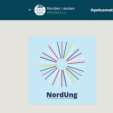
Opetusmate
PERUSKOULU