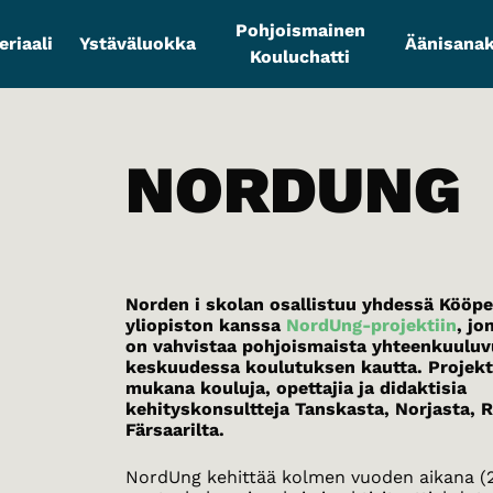
Pohjoismainen
riaali
Ystäväluokka
Äänisanak
Kouluchatti
NORDUNG
Norden i skolan osallistuu yhdessä Köö
yliopiston kanssa
NordUng-projektiin
, jo
on vahvistaa pohjoismaista yhteenkuuluv
keskuudessa koulutuksen kautta. Projekt
mukana kouluja, opettajia ja didaktisia
kehityskonsultteja Tanskasta, Norjasta, R
Färsaarilta.
NordUng kehittää kolmen vuoden aikana (