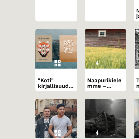
a
"Koti"
Naapurikiele
kirjallisuude
mme –
n
n teemana
tutkiva
lukeminen
k