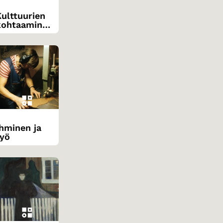
Kulttuurien
kohtaaminen
teksteissä
Ihminen ja
työ