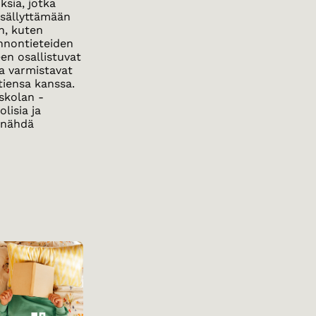
ksia, jotka
isällyttämään
n, kuten
onnontieteiden
en osallistuvat
ja varmistavat
tiensa kanssa.
 skolan -
lisia ja
t nähdä