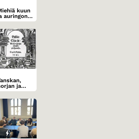
Miehiä kuun
ja auringon
lla
Tanskan,
orjan ja
ruotsin
ielihistorian
käänteitä