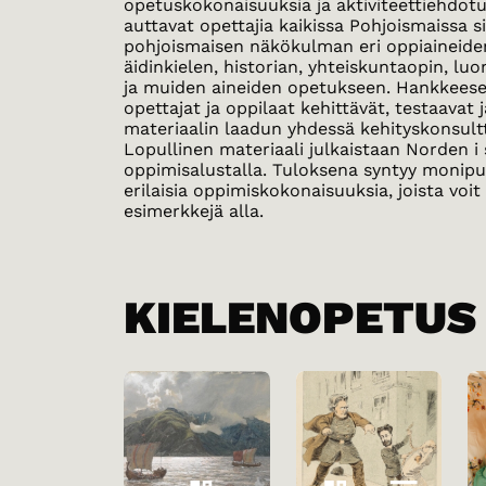
opetuskokonaisuuksia ja aktiviteettiehdotu
auttavat opettajia kaikissa Pohjoismaissa s
pohjoismaisen näkökulman eri oppiaineide
äidinkielen, historian, yhteiskuntaopin, lu
ja muiden aineiden opetukseen. Hankkeese
opettajat ja oppilaat kehittävät, testaavat 
materiaalin laadun yhdessä kehityskonsult
Lopullinen materiaali julkaistaan Norden i
oppimisalustalla. Tuloksena syntyy monipuo
erilaisia oppimiskokonaisuuksia, joista voi
esimerkkejä alla.
KIELENOPETUS