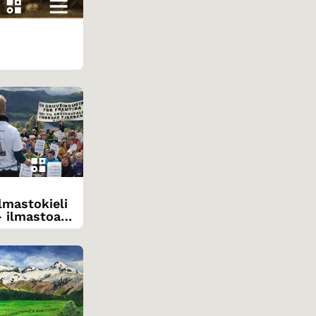
lmastokieli
– ilmastoa
äsittelevien
tekstien
lukeminen
riittisesti