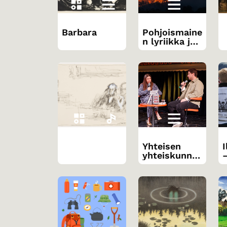
Barbara
Pohjoismaine
n lyriikka ja
globaalit
haasteet
Yhteisen
I
yhteiskunnal
lisen ilmiön
k
käsittely
kirjallisuude
n avulla
k