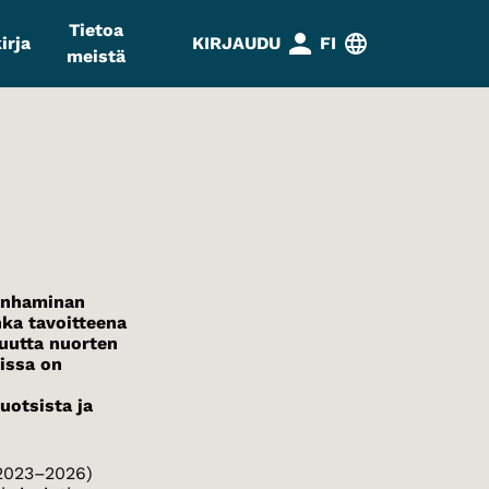
Tietoa
irja
KIRJAUDU
FI
meistä
penhaminan
nka tavoitteena
uutta nuorten
issa on
uotsista ja
2023–2026)