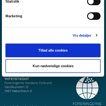
Statistik
Marketing
Haluatko lisätietoa Norden i skolanista?
Vis detaljer
Tilaa uutiskirje
Seuraa meitä Facebookissa
Tillad alle cookies
Seuraa meitä Instagramissa
Kun nødvendige cookies
YHTEYSTIEDOT
Foreningerne Nordens Forbund
Vandkunsten 12
1467
København K