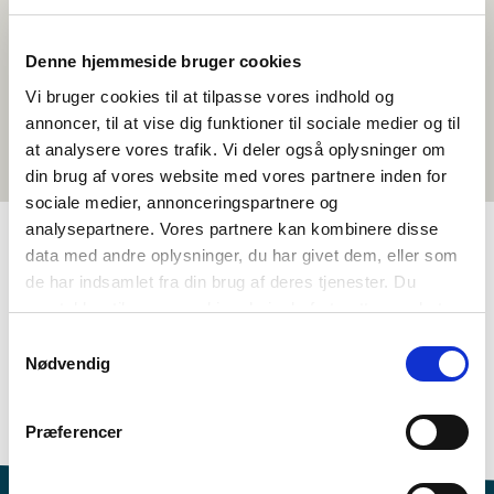
Denne hjemmeside bruger cookies
Vi bruger cookies til at tilpasse vores indhold og
annoncer, til at vise dig funktioner til sociale medier og til
at analysere vores trafik. Vi deler også oplysninger om
din brug af vores website med vores partnere inden for
sociale medier, annonceringspartnere og
analysepartnere. Vores partnere kan kombinere disse
data med andre oplysninger, du har givet dem, eller som
TAGS
de har indsamlet fra din brug af deres tjenester. Du
samtykker til vores cookies, hvis du fortsætter med at
Kielenopetus
Toimintaehdotus
Musiikki
anvende vores hjemmeside.
Samtykkevalg
Kielenymmärrys - kirjoitus (DA, NO, SV)
Nødvendig
Kielenymmärrys - puhe (DA, NO, SV)
Identiteetti
1-3 oppituntia
Præferencer