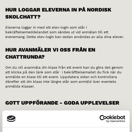
HUR LOGGAR ELEVERNA IN PÅ NORDISK
SKOLCHATT?
Eleverna loggar in med ett elev-login som står i
bekräftelsemeddelandet som sändes ut vid anmälan till ett
evenemang. Detta elev-login kan sedan användas av alla dina elever.
HUR AVANMÄLER VI OSS FRÅN EN
CHATTRUNDA?
Om du vill avanmäla din klass från ett event kan du göra det genom
att klicka på den länk som står i bekräfttelsemailet du fick när du
anmälde en klass till ett event. Uppdatera sidan och kontrollera
därefter att din klass inte längre står som anmäld över eventets
anmälda klasser.
GOTT UPPFÖRANDE - GODA UPPLEVELSER
Nordisk Skolchatt ska skapa goda upplevelser och nya bekanta – inte
motsatsen. Norden i Skolan ställer därför krav att alla elever
behandlar varandra med respekt och pratar respektfullt med
varandra. Vi rekommenderar att man i klassen har en grundlig