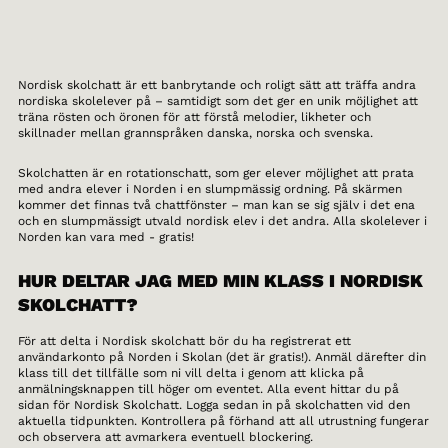
Nordisk skolchatt är ett banbrytande och roligt sätt att träffa andra
nordiska skolelever på – samtidigt som det ger en unik möjlighet att
träna rösten och öronen för att förstå melodier, likheter och
skillnader mellan grannspråken danska, norska och svenska.
Skolchatten är en rotationschatt, som ger elever möjlighet att prata
med andra elever i Norden i en slumpmässig ordning. På skärmen
kommer det finnas två chattfönster – man kan se sig själv i det ena
och en slumpmässigt utvald nordisk elev i det andra. Alla skolelever i
Norden kan vara med - gratis!
HUR DELTAR JAG MED MIN KLASS I NORDISK
SKOLCHATT?
För att delta i Nordisk skolchatt bör du ha registrerat ett
användarkonto på Norden i Skolan (det är gratis!). Anmäl därefter din
klass till det tillfälle som ni vill delta i genom att klicka på
anmälningsknappen till höger om eventet. Alla event hittar du på
sidan för Nordisk Skolchatt. Logga sedan in på skolchatten vid den
aktuella tidpunkten. Kontrollera på förhand att all utrustning fungerar
och observera att avmarkera eventuell blockering.