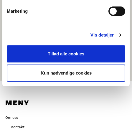
Använd Firefox eller Google Chrome som browsers (Safari på
Ipads)
Marketing
Dator eller surfplatta (iOS 11 eller nyare uppdatering) med
kamera/webcam och mikrofon
Vi rekommenderar att eleverna använder hörlurar
Vis detaljer
Mobiltelefoner kan tyvärr inte användas
Skolchatten ordnas på bestämda datum, så håll utkik
Tillad alle cookies
på
anmälningssidan
och
Facebook
för nästa chattrunda!
Kun nødvendige cookies
MENY
Om oss
Kontakt