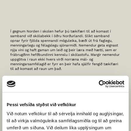
Í gegnum Norden i skolen hefur þú tækifæri til að komast í
samband við skólabekk í öðru Norðurlandi. Slíkt samband
opnar fyrir fjölda spennandi möguleika, bæði út frá faglegu,
menningarlegu og félagslegu sjónarmiði. Nemendur geta eignast
nýja vini og haft gaman um leið og þeir læra með hætti, sem er
frábrugðinn hefðbundinni kennslu í skólastofu. Margir nemendur
uppgötva í raun ekki hvers virði norræna mál- og
menningarsamfélagið er fyrr en þeir hafa sjálfir fengið tækifæri
til að komast að raun um það.
Á þessari síðu er hægt að leita að vinabekkjum frá öllum
Norðurlöndunum. Með mismunandi aðgerðum er hægt að
tilgreina hvers konar vinabekk þú og þinn bekkur viljið finna.
Hafið í huga að bekkjakerfið er mismunandi milli norrænu
landanna. Smellið á
Bekkjardeildir á Norðurlöndum
hér að
neðan til að sjá samanburð.
Þessi vefsíða styðst við vefkökur
Við notum vefkökur til að sérvelja innihald og auglýsingar,
10 ráð fyrir vel heppnað vinabekkjasamstarf
til að virkja valmöguleika samfélagsmiðla og til að greina
INNSKRÁNING
umferð um síðuna. Við deilum líka upplýsingum um