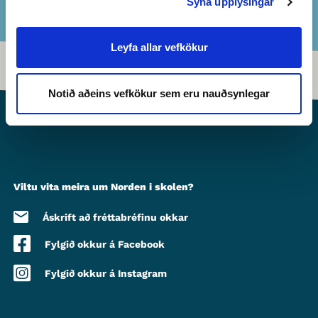
Sýna upplýsingar
Leyfa allar vefkökur
Notið aðeins vefkökur sem eru nauðsynlegar
Viltu vita meira um Norden i skolen?
Áskrift að fréttabréfinu okkar
Fylgið okkur á Facebook
Fylgið okkur á Instagram