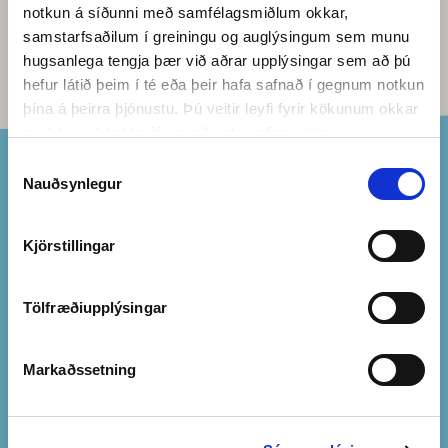
notkun á síðunni með samfélagsmiðlum okkar,
samstarfsaðilum í greiningu og auglýsingum sem munu
hugsanlega tengja þær við aðrar upplýsingar sem að þú
hefur látið þeim í té eða þeir hafa safnað í gegnum notkun
þína á þeirra þjónustu. Þú veitir leyfi fyrir kökunum okkar
með því að halda áfram að nota vefinn okkar.
Val
Nauðsynlegur
á
samþykki
Kjörstillingar
VINABEKKIR
{0} BEKKIR Á NORÐURLÖNDUNUM ERU AÐ LEITA NÚNA
Tölfræðiupplýsingar
FLOKKA EFTIR
Markaðssetning