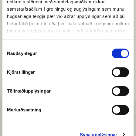
notkun á síðunni með samfélagsmiðlum okkar,
samstarfsaðilum í greiningu og auglýsingum sem munu
NÆSTA SPJALL HEFST EFTIR
hugsanlega tengja þær við aðrar upplýsingar sem að þú
47
:
08
:
26
:
02
hefur látið þeim í té eða þeir hafa safnað í gegnum notkun
DAGAR
KLUKKUSTUNDIR
MÍNÚTUR
SEKÚNDUR
þína á þeirra þjónustu. Þú veitir leyfi fyrir kökunum okkar
með því að halda áfram að nota vefinn okkar.
Val
BYRJA SPJALL
Nauðsynlegur
á
samþykki
Kjörstillingar
Tölfræðiupplýsingar
Markaðssetning
Sýna upplýsingar