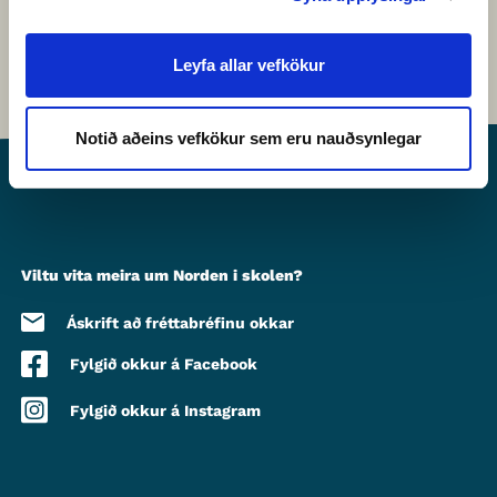
Leyfa allar vefkökur
Notið aðeins vefkökur sem eru nauðsynlegar
Viltu vita meira um Norden i skolen?
Áskrift að fréttabréfinu okkar
Fylgið okkur á Facebook
Fylgið okkur á Instagram