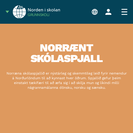
GRUNNSKÓLI
NORRÆNT
SKÓLASPJALL
Norræna skólaspjallið er nýstárleg og skemmtileg leið fyrir nemendur
á Norðurlöndum til að kynnast hver öðrum. Spjallið gefur þeim
einstakt tækifæri til að æfa sig í að skilja mun og líkindi milli
nágrannamálanna dönsku, norsku og sænsku.