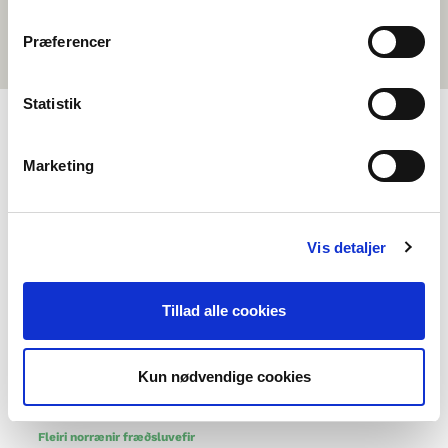
Præferencer
Statistik
VALMYND
Marketing
Um okkur
Hafðu samband
Vis detaljer
Algengar spurningar
Um Norrænu félögin
Tillad alle cookies
Önnur verkefni okkar
Styrkmöguleikar
Kun nødvendige cookies
Norrænt samstarf
Fleiri norrænir fræðsluvefir