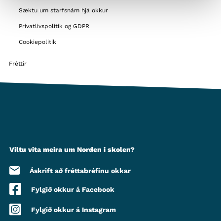
Sæktu um starfsnám hjá okkur
Privatlivspolitik og GDPR
Cookiepolitik
Fréttir
Viltu vita meira um Norden i skolen?
Áskrift að fréttabréfinu okkar
Fylgið okkur á Facebook
Fylgið okkur á Instagram