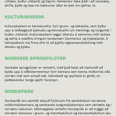
Litháen, Suður-Jótlandi og Sápmi. Nemendur taka þátt í að rannsaka,
skrifa, þýða og lesa inn bækurnar áður en þeir eru gefnar út.
KULTURAKADEMI
Kulturakademi er kennsluvefur fyrir grunn- og leikskóla, sem býður
upp á leiðsegjandi þjónustu og kennsluefni um menningu og tungumál í
Suður–Jótlandi. Kulturakademi leggur áherslu á samvinnu milli skólaa
og safna á svæðinu kringum landamæri Danmerkur og Þýskalands. Á
heimasíðunni má finna efni til að þjálfa nágrannamálskilning milli
dönsku og þýsku.
NORDISKE SPROGPILOTER
Nordiske sprogpiloter er verkefni, með það helst að markmiði að
bjóða upp á viðbótarmenntun fyrir kennara sem kenna móðurmál eða
norræn mál sem annað mál. Námskeið og uppihald er greitt, en
þátttakendur borga sjálfir farareyri.
NORDSPRÅK
Nordspråk eru samtök skipuð fulltrúum frá samböndum norrænna
móðurmálskennara og sambanda tungumálakennara sem sérhæfa sig í
norrænu málunum. Mikilvægasta verkefni Nordspråk er að tryggja að
norrænir kennarar í grunn- og menntaskólum og kennaraháskólum séu