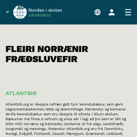
GRUNNSKÓLI
FLEIRI NORRÆNIR
FRÆÐSLUVEFIR
ATLANTBIB
Atlantbib.org er ókeypis rafræn gátt fyrir kennslubækur, sem gerir
nágrannamálakennslu létta og skemmtilega. Nemendur og kennarar
skrifa kennslubækur sem eru ókeypis til afnota í öllum skólum.
Bækurnar má finna á vefnum og snúa sér í lagi að því sem er líkt og
ólíkt milli norrænu og baltnesku landanna út frá sögu, landafræði,
tungumáli og menningu. Notendur Atlantbib.org eru frá Danmörku,
Noregi, Svíþjóð, Finnlandi, Íslandi, Færeyjum, Grænlandi, Lettlandi,