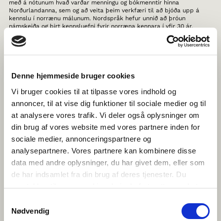
með á nótunum hvað varðar menningu og bókmenntir hinna
Norðurlandanna, sem og að veita þeim verkfæri til að bjóða upp á
kennslu í norrænu málunum. Nordspråk hefur unnið að þróun
námskeiða og birt kennsluefni fyrir norræna kennara í yfir 30 ár.
THE HISTORY OF NORDIC WOMEN’S
LITERATURE
Denne hjemmeside bruger cookies
Hér er hægt að kynnast nýjustu straumum í norrænum
kvennabókmenntum, samhliða því að kynna sér meira en 1000 ára
Vi bruger cookies til at tilpasse vores indhold og
sögu kvennabókmennta í Svíþjóð, Noregi, Finnlandi, Færeyjum, Íslandi,
Grænlandi og Álandseyjum. Allt saman skrifað af starfandi
annoncer, til at vise dig funktioner til sociale medier og til
sérfræðingum bókmenntasögu.
at analysere vores trafik. Vi deler også oplysninger om
din brug af vores website med vores partnere inden for
TEGNTUBE
sociale medier, annonceringspartnere og
Vefsíðan TegnTube er hugsuð fyrir börn og ungmenni á
analysepartnere. Vores partnere kan kombinere disse
Norðurlöndunum, sem eru forvitin um táknmál, en einnig
data med andre oplysninger, du har givet dem, eller som
aðstandendur eða kennara döff barna. Hér er hægt að sjá kvikmynd
þar sem döff börn og ungmenni segja frá sínum hversdegi og hvaða
de har indsamlet fra din brug af deres tjenester. Du
þýðingu táknmál hafi fyrir þau. Hvað er líkt og ólíkt milli málanna? Eru
samtykker til vores cookies, hvis du fortsætter med at
falskir vinir sem þarf að passa sig á? Hvernig eiga manneskjur á
Norðurlöndunum samskipti við hvert annað og hvað er eiginlega
anvende vores hjemmeside.
Samtykkevalg
norrænt táknmál?
Nødvendig