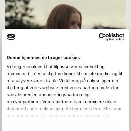
Denne hjemmeside bruger cookies
Vi bruger cookies til at tilpasse vores indhold og
Hur slår jag på undertexterna till filmerna?
annoncer, til at vise dig funktioner til sociale medier og til
Majoriteten av vårt filmmaterial har undertexter på flera språk.
Längst ner till höger i videospelaren finns ett kugghjul. Klicka på det
at analysere vores trafik. Vi deler også oplysninger om
för att se vilka språk som undertexterna finns tillgängliga på och välj
din brug af vores website med vores partnere inden for
det alternativ som passar dig.
sociale medier, annonceringspartnere og
Min skola har bytt namn/adress, vad ska jag göra?
analysepartnere. Vores partnere kan kombinere disse
Hör av dig till oss på e-post med skolans nya namn/adressuppgifter
data med andre oplysninger, du har givet dem, eller som
så uppdaterar vi vårt system med de nya uppgifterna.
de har indsamlet fra din brug af deres tjenester. Du
Jag har bytt jobb, hur ändrar jag min skoltillhörighet?
samtykker til vores cookies, hvis du fortsætter med at
Du kan själv redigera vilken skola ditt konto är knutet till under "Min
anvende vores hjemmeside.
profil" när du har loggat in.