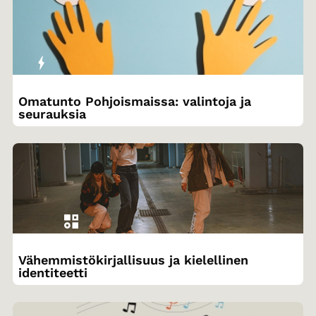
Omatunto Pohjoismaissa: valintoja ja
seurauksia
Vähemmistökirjallisuus ja kielellinen
identiteetti