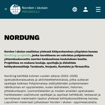
PERUSKOULU
NORDUNG
Norden i skolan osallistuu yhdessä Kööpenhaminan yliopiston kanssa
NordUng-projektiin
, jonka tavoitteena on vahvistaa pohjoismaista
yhteenkuuluvuutta nuorten keskuudessa koulutuksen kautta.
Projektissa on mukana kouluja, opettajia ja didaktisia
kehityskonsultteja Tanskasta, Norjasta, Ruotsista ja Färsaarilta.
NordUng kehittää kolmen vuoden aikana (2023–2026)
opetuskokonaisuuksia ja aktiviteettiehdotuksia, jotka auttavat
opettajia kaikissa Pohjoismaissa sisällyttämään pohjoismaisen
näkökulman eri oppiaineiden, kuten äidinkielen, historian,
yhteiskuntaopin, luonnontieteiden ja muiden aineiden opetukseen.
Hankkeeseen osallistuvat opettajat ja oppilaat kehittävät, testaavat ja
varmistavat materiaalin laadun yhdessä kehityskonsulttiensa kanssa.
Lopullinen materiaali julkaistaan Norden i skolan -oppimisalustalla.