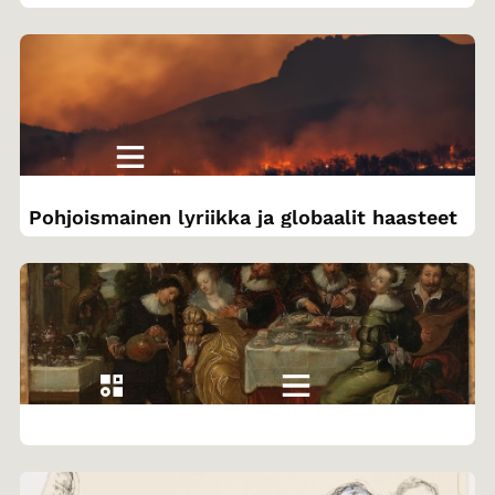
Pohjoismainen lyriikka ja globaalit haasteet