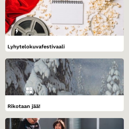
Lyhytelokuvafestivaali
Rikotaan jää!