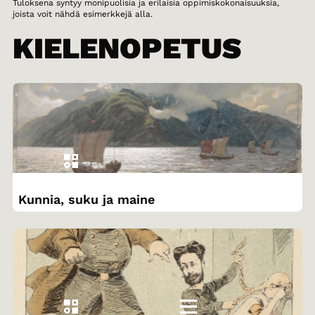
Tuloksena syntyy monipuolisia ja erilaisia oppimiskokonaisuuksia,
joista voit nähdä esimerkkejä alla.
KIELENOPETUS
Kunnia, suku ja maine