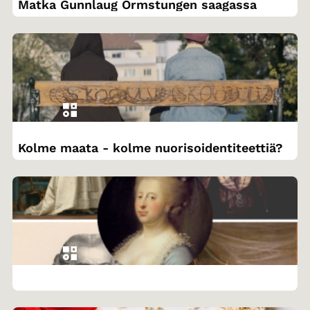
Matka Gunnlaug Ormstungen saagassa
Kolme maata - kolme nuorisoidentiteettiä?