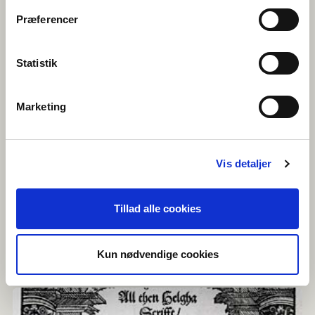
Præferencer
Statistik
Marketing
"Koti" kirjallisuuden teemana
Vis detaljer
Tillad alle cookies
Kun nødvendige cookies
Naapurikielemme – tutkiva lukeminen