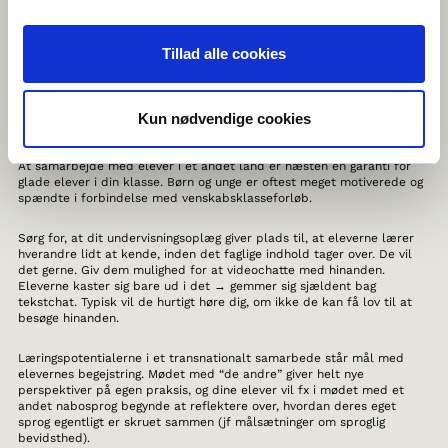
vælg hellere kort tekst/film end lang
måske videoproduktion, essayskrivning og podcast ikke
behøver foregå samtidigt!
Tillad alle cookies
8. LAD ELEVERNE LÆRE HVERANDRE AT
Kun nødvendige cookies
KENDE
At samarbejde med elever i et andet land er næsten en garanti for
glade elever i din klasse. Børn og unge er oftest meget motiverede og
spændte i forbindelse med venskabsklasseforløb.
Sørg for, at dit undervisningsoplæg giver plads til, at eleverne lærer
hverandre lidt at kende, inden det faglige indhold tager over. De vil
det gerne. Giv dem mulighed for at videochatte med hinanden.
Eleverne kaster sig bare ud i det → gemmer sig sjældent bag
tekstchat. Typisk vil de hurtigt høre dig, om ikke de kan få lov til at
besøge hinanden.
Læringspotentialerne i et transnationalt samarbede står mål med
elevernes begejstring. Mødet med “de andre” giver helt nye
perspektiver på egen praksis, og dine elever vil fx i mødet med et
andet nabosprog begynde at reflektere over, hvordan deres eget
sprog egentligt er skruet sammen (jf målsætninger om sproglig
bevidsthed).