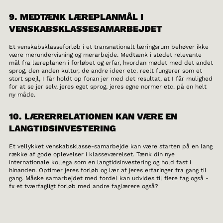
9. MEDTÆNK LÆREPLANMÅL I
VENSKABSKLASSESAMARBEJDET
Et venskabsklasseforløb i et transnationalt læringsrum behøver ikke
være merundervisning og merarbejde. Medtænk i stedet relevante
mål fra læreplanen i forløbet og erfar, hvordan mødet med det andet
sprog, den anden kultur, de andre ideer etc. reelt fungerer som et
stort spejl, I får holdt op foran jer med det resultat, at I får mulighed
for at se jer selv, jeres eget sprog, jeres egne normer etc. på en helt
ny måde.
10. LÆRERRELATIONEN KAN VÆRE EN
LANGTIDSINVESTERING
Et vellykket venskabsklasse-samarbejde kan være starten på en lang
række af gode oplevelser i klasseværelset. Tænk din nye
internationale kollega som en langtidsinvestering og hold fast i
hinanden. Optimer jeres forløb og lær af jeres erfaringer fra gang til
gang. Måske samarbejdet med fordel kan udvides til flere fag også -
fx et tværfagligt forløb med andre faglærere også?