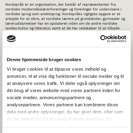
Nordspråk er en organisation, der består af repræsentanter fra
nordiske modermålslærerforeninger og foreninger for undervisere i
nordiske sprog som andetsprog. Nordspråks vigtigste opgave er at
arbejde for at sikre, at nordiske lærere på grundskoler, gymnasier og
læreruddannelser har en opdateret viden om de andre nordiske
landes kultur og litteratur, samt at de har redskaber til at tilbyde
undervisning i nordiske sprog som nabosprog eller andetsprog.
Nordspråk har arbejdet med udvikling af kurser og publikationer til
nordiske lærere i mere end 30 år.
THE HISTORY OF NORDIC WOMEN’S
Denne hjemmeside bruger cookies
LITERATURE
Vi bruger cookies til at tilpasse vores indhold og
Her får du kendskab til de seneste strømninger inden for nordisk
annoncer, til at vise dig funktioner til sociale medier og til
kvindelitteratur, samtidig med at du kan fordybe dig i mere end 1.000
at analysere vores trafik. Vi deler også oplysninger om
års kvindelitteraturhistorie fra Sverige, Norge, Danmark, Finland,
Færøerne, Island, Grønland og Åland. Alt er skrevet af Nordens
din brug af vores website med vores partnere inden for
førende litteraturhistorikere.
sociale medier, annonceringspartnere og
analysepartnere. Vores partnere kan kombinere disse
TEGNTUBE
data med andre oplysninger, du har givet dem, eller som
Netstedet TegnTube henvender sig til børn og unge i Norden, der er
de har indsamlet fra din brug af deres tjenester. Du
nysgerrige efter at lære om tegnsprog, men også voksne pårørende til
samtykker til vores cookies, hvis du fortsætter med at
døve eller høreskadede børn, der bruger tegnsprog, samt fagpersoner,
der arbejder med børn og unge. Her kan du se film, hvor tegnsproglige