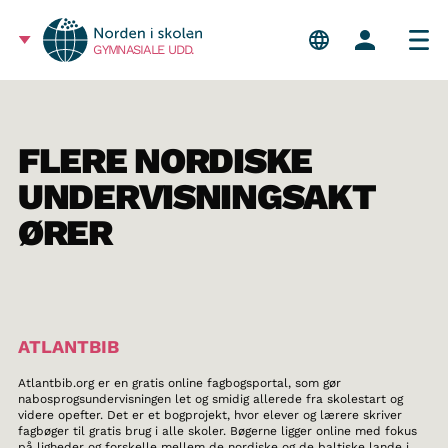
GYMNASIALE UDD.
FLERE NORDISKE
UNDERVISNINGSAKT
ØRER
ATLANTBIB
Atlantbib.org er en gratis online fagbogsportal, som gør
nabosprogsundervisningen let og smidig allerede fra skolestart og
videre opefter. Det er et bogprojekt, hvor elever og lærere skriver
fagbøger til gratis brug i alle skoler. Bøgerne ligger online med fokus
på ligheder og forskelle mellem de nordiske og de baltiske lande i