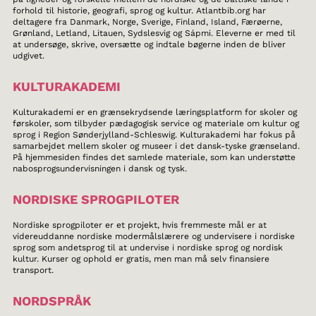
forhold til historie, geografi, sprog og kultur. Atlantbib.org har
deltagere fra Danmark, Norge, Sverige, Finland, Island, Færøerne,
Grønland, Letland, Litauen, Sydslesvig og Sápmi. Eleverne er med til
at undersøge, skrive, oversætte og indtale bøgerne inden de bliver
udgivet.
KULTURAKADEMI
Kulturakademi er en grænsekrydsende læringsplatform for skoler og
førskoler, som tilbyder pædagogisk service og materiale om kultur og
sprog i Region Sønderjylland-Schleswig. Kulturakademi har fokus på
samarbejdet mellem skoler og museer i det dansk-tyske grænseland.
På hjemmesiden findes det samlede materiale, som kan understøtte
nabosprogsundervisningen i dansk og tysk.
NORDISKE SPROGPILOTER
Nordiske sprogpiloter er et projekt, hvis fremmeste mål er at
videreuddanne nordiske modermålslærere og undervisere i nordiske
sprog som andetsprog til at undervise i nordiske sprog og nordisk
kultur. Kurser og ophold er gratis, men man må selv finansiere
transport.
NORDSPRÅK