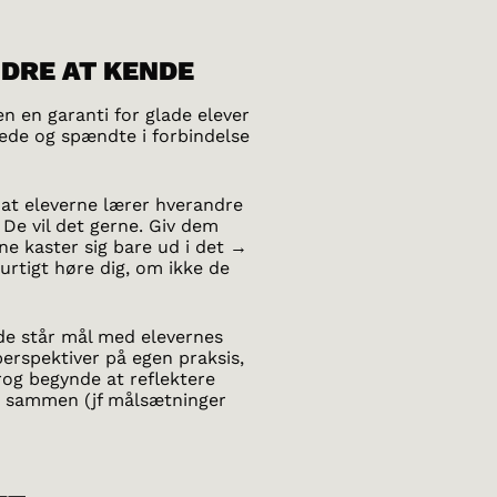
NDRE AT KENDE
n en garanti for glade elever
rede og spændte i forbindelse
, at eleverne lærer hverandre
. De vil det gerne. Giv dem
e kaster sig bare ud i det →
urtigt høre dig, om ikke de
de står mål med elevernes
perspektiver på egen praksis,
rog begynde at reflektere
et sammen (jf målsætninger