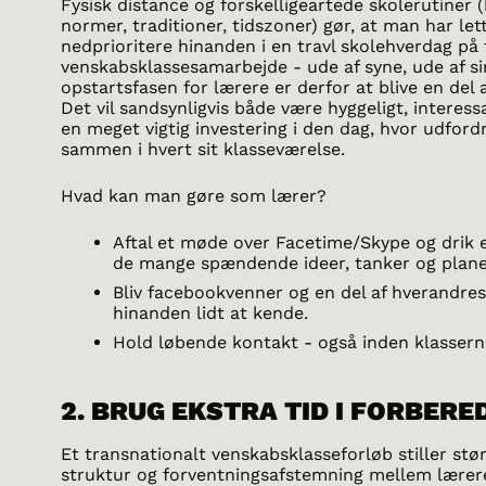
Fysisk distance og forskelligeartede skolerutiner
normer, traditioner, tidszoner) gør, at man har le
nedprioritere hinanden i en travl skolehverdag på t
venskabsklassesamarbejde - ude af syne, ude af sin
opstartsfasen for lærere er derfor at blive en del
Det vil sandsynligvis både være hyggeligt, interess
en meget vigtig investering i den dag, hvor udford
sammen i hvert sit klasseværelse.
Hvad kan man gøre som lærer?
Aftal et møde over Facetime/Skype og drik 
de mange spændende ideer, tanker og plan
Bliv facebookvenner og en del af hverandres
hinanden lidt at kende.
Hold løbende kontakt - også inden klasser
2. BRUG EKSTRA TID I FORBER
Et transnationalt venskabsklasseforløb stiller stør
struktur og forventningsafstemning mellem lærere.