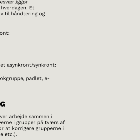
besværliggør
 hverdagen. Et
v til håndtering og
ont:
øbet asynkront/synkront:
kgruppe, padlet, e-
NG
lever arbejde sammen i
verne i grupper på tværs af
or at korrigere grupperne i
ge etc.).