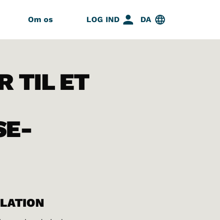
Om os
LOG IND
DA
 TIL ET
SE-
ELATION