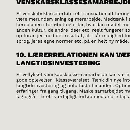
VENSKABSKLASSESAMARBEJD
Et venskabsklasseforløb i et transnationalt lærin
være merundervisning og merarbejde. Medtænk i s
læreplanen i forløbet og erfar, hvordan mødet me
anden kultur, de andre ideer etc. reelt fungerer som
op foran jer med det resultat, at I får mulighed for 
sprog, jeres egne normer etc. på en helt ny måde.
10. LÆRERRELATIONEN KAN VÆ
LANGTIDSINVESTERING
Et vellykket venskabsklasse-samarbejde kan være 
gode oplevelser i klasseværelset. Tænk din nye in
langtidsinvestering og hold fast i hinanden. Optime
erfaringer fra gang til gang. Måske samarbejdet me
fag også - fx et tværfagligt forløb med andre fag