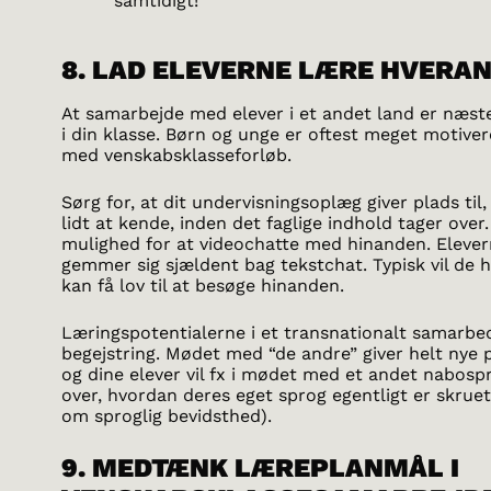
samtidigt!
8. LAD ELEVERNE LÆRE HVERA
At samarbejde med elever i et andet land er næste
i din klasse. Børn og unge er oftest meget motive
med venskabsklasseforløb.
Sørg for, at dit undervisningsoplæg giver plads til
lidt at kende, inden det faglige indhold tager over
mulighed for at videochatte med hinanden. Elevern
gemmer sig sjældent bag tekstchat. Typisk vil de h
kan få lov til at besøge hinanden.
Læringspotentialerne i et transnationalt samarbe
begejstring. Mødet med “de andre” giver helt nye 
og dine elever vil fx i mødet med et andet nabosp
over, hvordan deres eget sprog egentligt er skru
om sproglig bevidsthed).
9. MEDTÆNK LÆREPLANMÅL I