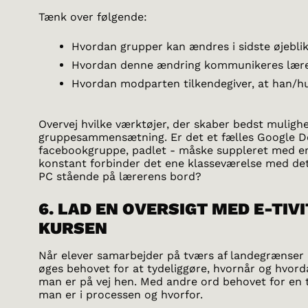
Tænk over følgende:
Hvordan grupper kan ændres i sidste øjebli
Hvordan denne ændring kommunikeres lære
Hvordan modparten tilkendegiver, at han/h
Overvej hvilke værktøjer, der skaber bedst muligh
gruppesammensætning. Er det et fælles Google 
facebookgruppe, padlet - måske suppleret med en
konstant forbinder det ene klasseværelse med de
PC stående på lærerens bord?
6. LAD EN OVERSIGT MED E-TIV
KURSEN
Når elever samarbejder på tværs af landegrænser i
øges behovet for at tydeliggøre, hvornår og hvor
man er på vej hen. Med andre ord behovet for en ty
man er i processen og hvorfor.