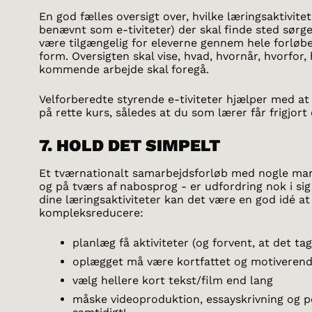
En god fælles oversigt over, hvilke læringsaktivite
benævnt som e-tiviteter) der skal finde sted sørge
være tilgængelig for eleverne gennem hele forløbet 
form. Oversigten skal vise, hvad, hvornår, hvorfo
kommende arbejde skal foregå.
Velforberedte styrende e-tiviteter hjælper med a
på rette kurs, således at du som lærer får frigjort 
7. HOLD DET SIMPELT
Et tværnationalt samarbejdsforløb med nogle man 
og på tværs af nabosprog - er udfordring nok i sig
dine læringsaktiviteter kan det være en god idé at
kompleksreducere:
planlæg få aktiviteter (og forvent, at det t
oplægget må være kortfattet og motiveren
vælg hellere kort tekst/film end lang
måske videoproduktion, essayskrivning og p