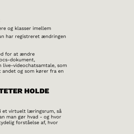
k
re og klasser imellem
un har registreret ændringen
ed for at ændre
Docs-dokument,
 live-videochatsamtale, som
t andet og som kører fra en
ITETER HOLDE
 et virtuelt læringsrum, så
dan man gør hvad - og hvor
delig forståelse af, hvor