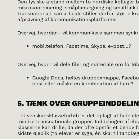
Den fysiske afstand mellem to nordiske kolleger 
mikrokoordinering, småplanlægning og smalltalk i
transnationalt samarbejde stiller derfor større kra
afprøvning af kommunikationsplatforme.
Overvej, hvordan I vil kommunikere sammen synkr
mobiltelefon, Facetime, Skype, e-post…?
Overvej, hvor I vil dele filer og materiale om forl
Google Docs, fælles dropboxmappe, Faceboo
post eller måske en kombination af flere?
5. TÆNK OVER GRUPPEINDDELI
I et venskabsklasseforløb er det oplagt at lade e
mindre transnationale grupper. Inddelingen af ele
klasserne kan drille, da der ofte opstår et behov f
sidste øjeblik (to elever er syge, én skal til tandlæ