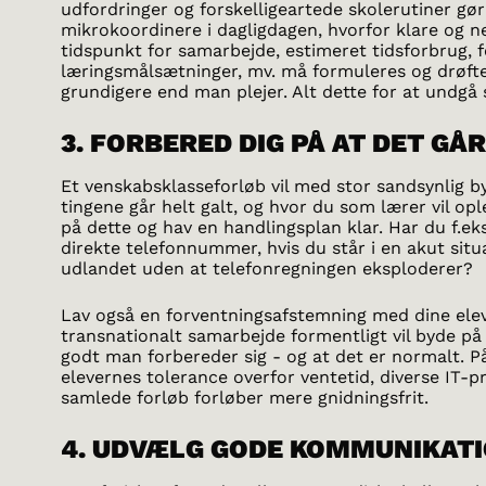
udfordringer og forskelligeartede skolerutiner gø
mikrokoordinere i dagligdagen, hvorfor klare og n
tidspunkt for samarbejde, estimeret tidsforbrug,
læringsmålsætninger, mv. må formuleres og drøftes
grundigere end man plejer. Alt dette for at undgå 
3. FORBERED DIG PÅ AT DET GÅ
Et venskabsklasseforløb vil med stor sandsynlig by
tingene går helt galt, og hvor du som lærer vil opl
på dette og hav en handlingsplan klar. Har du f.ek
direkte telefonnummer, hvis du står i en akut situa
udlandet uden at telefonregningen eksploderer?
Lav også en forventningsafstemning med dine elev
transnationalt samarbejde formentligt vil byde på
godt man forbereder sig - og at det er normalt.
elevernes tolerance overfor ventetid, diverse IT-
samlede forløb forløber mere gnidningsfrit.
4. UDVÆLG GODE KOMMUNIKA