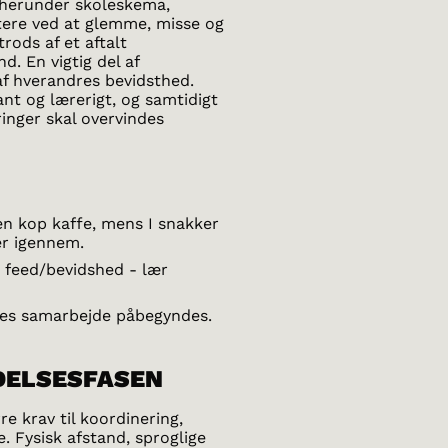
 (herunder skoleskema,
ttere ved at glemme, misse og
rods af et aftalt
d. En vigtig del af
 af hverandres bevidsthed.
ant og lærerigt, og samtidigt
ringer skal overvindes
en kop kaffe, mens I snakker
er igennem.
 feed/bevidshed - lær
nes samarbejde påbegyndes.
EDELSESFASEN
re krav til koordinering,
 Fysisk afstand, sproglige