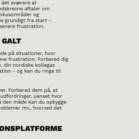
r det sværere at
edskrevne aftaler om
 fokusområder og
 grundigt fra start -
senere frustration.
R GALT
de på situationer, hvor
eve frustration. Forbered dig
s. din nordiske kollegas
tion - og kan du ringe til
er. Forbered dem på, at
 udfordringer, uanset hvor
 På den måde kan du opbygge
problemer mv., hvorved det
TIONSPLATFORME