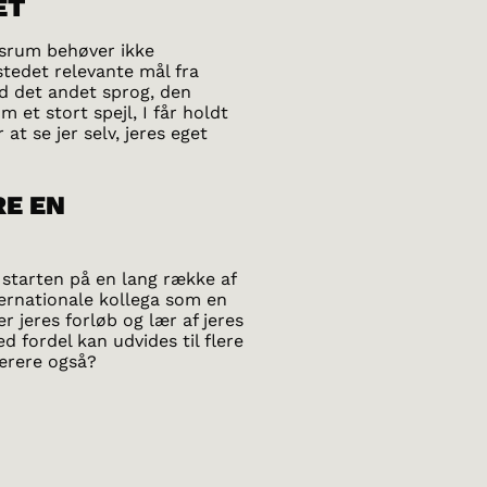
ET
gsrum behøver ikke
tedet relevante mål fra
d det andet sprog, den
 et stort spejl, I får holdt
at se jer selv, jeres eget
RE EN
starten på en lang række af
ternationale kollega som en
r jeres forløb og lær af jeres
d fordel kan udvides til flere
lærere også?