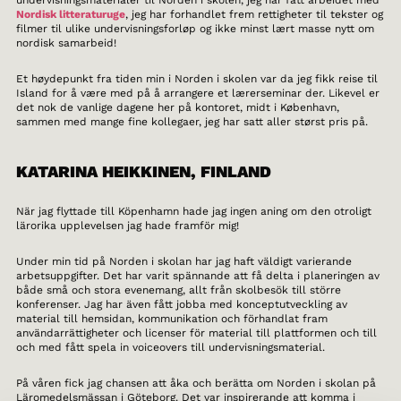
undervisningsmaterialer til Norden i skolen, jeg har fått arbeidet med
Nordisk litteraturuge
, jeg har forhandlet frem rettigheter til tekster og
filmer til ulike undervisningsforløp og ikke minst lært masse nytt om
nordisk samarbeid!
Et høydepunkt fra tiden min i Norden i skolen var da jeg fikk reise til
Island for å være med på å arrangere et lærerseminar der. Likevel er
det nok de vanlige dagene her på kontoret, midt i København,
sammen med mange fine kollegaer, jeg har satt aller størst pris på.
KATARINA HEIKKINEN, FINLAND
När jag flyttade till Köpenhamn hade jag ingen aning om den otroligt
lärorika upplevelsen jag hade framför mig!
Under min tid på Norden i skolan har jag haft väldigt varierande
arbetsuppgifter. Det har varit spännande att få delta i planeringen av
både små och stora evenemang, allt från skolbesök till större
konferenser. Jag har även fått jobba med konceptutveckling av
material till hemsidan, kommunikation och förhandlat fram
användarrättigheter och licenser för material till plattformen och till
och med fått spela in voiceovers till undervisningsmaterial.
På våren fick jag chansen att åka och berätta om Norden i skolan på
Läromedelsmässan i Göteborg. Det var inspirerande att komma i