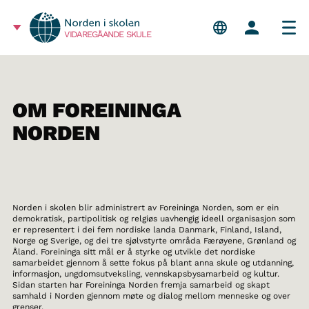
VIDAREGÅANDE SKULE
OM FOREININGA
NORDEN
Norden i skolen blir administrert av Foreininga Norden, som er ein
demokratisk, partipolitisk og relgiøs uavhengig ideell organisasjon som
er representert i dei fem nordiske landa Danmark, Finland, Island,
Norge og Sverige, og dei tre sjølvstyrte områda Færøyene, Grønland og
Åland. Foreininga sitt mål er å styrke og utvikle det nordiske
samarbeidet gjennom å sette fokus på blant anna skule og utdanning,
informasjon, ungdomsutveksling, vennskapsbysamarbeid og kultur.
Sidan starten har Foreininga Norden fremja samarbeid og skapt
samhald i Norden gjennom møte og dialog mellom menneske og over
grenser.