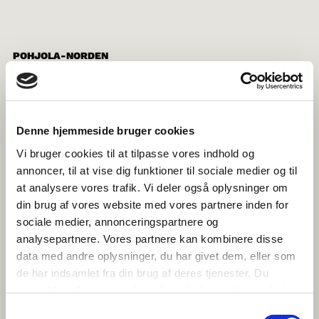
POHJOLA-NORDEN
pohjola-norden.fi
Denne hjemmeside bruger cookies
NORRØNA FELAGIÐ Í FØROYUM
Vi bruger cookies til at tilpasse vores indhold og
norden.fo
annoncer, til at vise dig funktioner til sociale medier og til
at analysere vores trafik. Vi deler også oplysninger om
din brug af vores website med vores partnere inden for
sociale medier, annonceringspartnere og
NORRÆNA FÉLAGIÐ
analysepartnere. Vores partnere kan kombinere disse
norden.is
data med andre oplysninger, du har givet dem, eller som
de har indsamlet fra din brug af deres tjenester. Du
samtykker til vores cookies, hvis du fortsætter med at
anvende vores hjemmeside.
Samtykkevalg