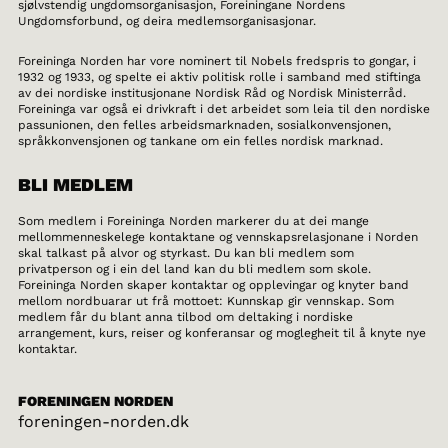
sjølvstendig ungdomsorganisasjon, Foreiningane Nordens
Ungdomsforbund, og deira medlemsorganisasjonar.
Foreininga Norden har vore nominert til Nobels fredspris to gongar, i
1932 og 1933, og spelte ei aktiv politisk rolle i samband med stiftinga
av dei nordiske institusjonane Nordisk Råd og Nordisk Ministerråd.
Foreininga var også ei drivkraft i det arbeidet som leia til den nordiske
passunionen, den felles arbeidsmarknaden, sosialkonvensjonen,
språkkonvensjonen og tankane om ein felles nordisk marknad.
BLI MEDLEM
Som medlem i Foreininga Norden markerer du at dei mange
mellommenneskelege kontaktane og vennskapsrelasjonane i Norden
skal talkast på alvor og styrkast. Du kan bli medlem som
privatperson og i ein del land kan du bli medlem som skole.
Foreininga Norden skaper kontaktar og opplevingar og knyter band
mellom nordbuarar ut frå mottoet: Kunnskap gir vennskap. Som
medlem får du blant anna tilbod om deltaking i nordiske
arrangement, kurs, reiser og konferansar og moglegheit til å knyte nye
kontaktar.
FORENINGEN NORDEN
foreningen-norden.dk