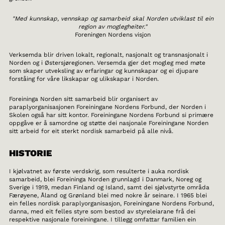
"Med kunnskap, vennskap og samarbeid skal Norden utviklast til ein
region av moglegheiter."
Foreningen Nordens visjon
Verksemda blir driven lokalt, regionalt, nasjonalt og transnasjonalt i
Norden og i Østersjøregionen. Versemda gjer det mogleg med møte
som skaper utveksling av erfaringar og kunnskapar og ei djupare
forståing for våre likskapar og ulikskapar i Norden.
Foreininga Norden sitt samarbeid blir organisert av
paraplyorganisasjonen Foreiningane Nordens Forbund, der Norden i
Skolen også har sitt kontor. Foreiningane Nordens Forbund si primære
oppgåve er å samordne og støtte dei nasjonale Foreiningane Norden
sitt arbeid for eit sterkt nordisk samarbeid på alle nivå.
HISTORIE
I kjølvatnet av første verdskrig, som resulterte i auka nordisk
samarbeid, blei Foreininga Norden grunnlagd i Danmark, Noreg og
Sverige i 1919, medan Finland og Island, samt dei sjølvstyrte områda
Færøyene, Åland og Grønland blei med nokre år seinare. I 1965 blei
ein felles nordisk paraplyorganisasjon, Foreiningane Nordens Forbund,
danna, med eit felles styre som bestod av styreleiarane frå dei
respektive nasjonale foreiningane. I tillegg omfattar familien ein