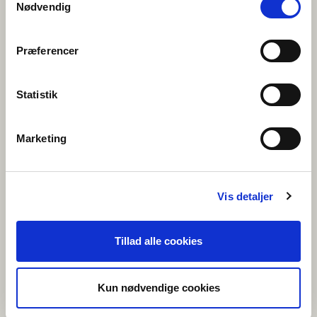
FORENINGEN NORDEN
Nødvendig
norden.no
Præferencer
FÖRENINGEN NORDEN
Statistik
norden.se
Marketing
FÖRENINGEN NORDEN PÅ ÅLAND
norden.ax
Vis detaljer
Tillad alle cookies
NUNAT AVANNARLERMIOQATIGIIT
norden.gl
Kun nødvendige cookies