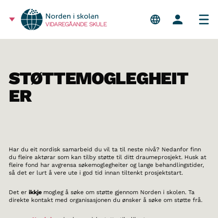
VIDAREGÅANDE SKULE
STØTTEMOGLEGHEIT
ER
Har du eit nordisk samarbeid du vil ta til neste nivå? Nedanfor finn
du fleire aktørar som kan tilby støtte til ditt draumeprosjekt. Husk at
fleire fond har avgrensa søkemoglegheiter og lange behandlingstider,
så det er lurt å vere ute i god tid innan tiltenkt prosjektstart.
Det er
ikkje
mogleg å søke om støtte gjennom Norden i skolen. Ta
direkte kontakt med organisasjonen du ønsker å søke om støtte frå.