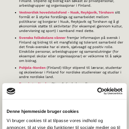
Finland. Stipend og bidrag kan søkast av privatpersonar,
arbeidsgrupper og organisasjonar i Finland.
Vestnordisk hovedstadsfond - Nuuk, Reykjavik, Tórshavn
sitt
formål er å styrke forståinga og samarbeidet mellom
politikarar og borgarar i Nuuk, Reykjavik og Torshavn og å gi
økonomisk støtte til aktivitetar (for eksempel gjennom kultur,
undervisning og sport) i samband med dette.
Svenska folkskolans vänner
fremjar informasjon på svensk i
Finland og bidreg til eit mangfaldig og tolerant samarbeid der
det finsk-svenske har ei sterk, sjølvsagd og positiv rolle.
Einskilde personar, arbeidsgrupper og samanslutningar (for
eksempel skolar eller organisasjonar) er velkomne til å søkje
om bidrag.
Pohjola-Norden
(Finland) tilbyr stipend til lærarar, studentar
og skoleelevar i Finland for nordiske studiereiser og studiar i
andre nordiske land.
Foreningen Norden
(Noreg) gir skolemedlemmerne sine
moglegheit til å søkje bidrag til prosjekt der formålet er
elevutveksling med si nordiske vennskapsklasse og til reiser,
for planlegging av skolesamarbeid, lærarutveksling og
studietur.
Foreningen Norden
(Danmark) deler ut økonomisk støtte til
Denne hjemmeside bruger cookies
danske unge for praksis, studiereiser og andre
utdanningsrelaterte tiltak i Sverige, og til islandske unge for
Vi bruger cookies til at tilpasse vores indhold og
opphald ved ein fri kostskole i Danmark.
annoncer, til at vise dig funktioner til sociale medier og til