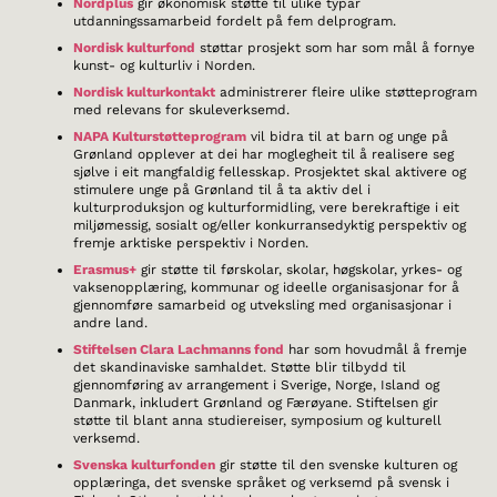
Nordplus
gir økonomisk støtte til ulike typar
utdanningssamarbeid fordelt på fem delprogram.
Nordisk kulturfond
støttar prosjekt som har som mål å fornye
kunst- og kulturliv i Norden.
Nordisk kulturkontakt
administrerer fleire ulike støtteprogram
med relevans for skuleverksemd.
NAPA Kulturstøtteprogram
vil bidra til at barn og unge på
Grønland opplever at dei har moglegheit til å realisere seg
sjølve i eit mangfaldig fellesskap. Prosjektet skal aktivere og
stimulere unge på Grønland til å ta aktiv del i
kulturproduksjon og kulturformidling, vere berekraftige i eit
miljømessig, sosialt og/eller konkurransedyktig perspektiv og
fremje arktiske perspektiv i Norden.
Erasmus+
gir støtte til førskolar, skolar, høgskolar, yrkes- og
vaksenopplæring, kommunar og ideelle organisasjonar for å
gjennomføre samarbeid og utveksling med organisasjonar i
andre land.
Stiftelsen Clara Lachmanns fond
har som hovudmål å fremje
det skandinaviske samhaldet. Støtte blir tilbydd til
gjennomføring av arrangement i Sverige, Norge, Island og
Danmark, inkludert Grønland og Færøyane. Stiftelsen gir
støtte til blant anna studiereiser, symposium og kulturell
verksemd.
Svenska kulturfonden
gir støtte til den svenske kulturen og
opplæringa, det svenske språket og verksemd på svensk i