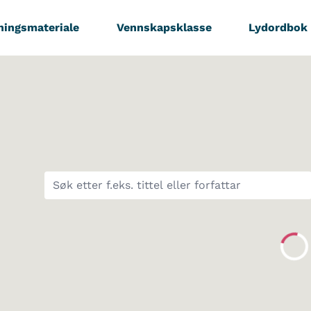
ningsmateriale
Vennskapsklasse
Lydordbok