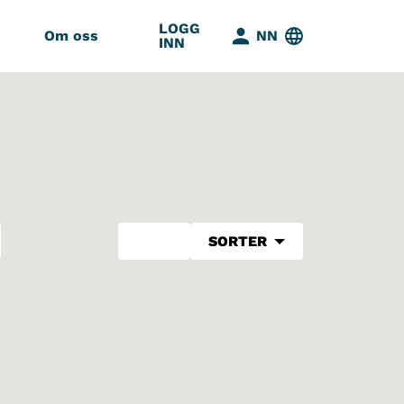
LOGG
Om oss
NN
INN
SORTER