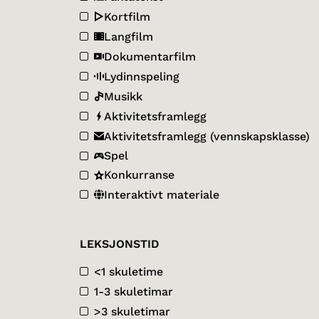
Kortfilm
Langfilm
Dokumentarfilm
Lydinnspeling
Musikk
Aktivitetsframlegg
Aktivitetsframlegg (vennskapsklasse)
Spel
Konkurranse
Interaktivt materiale
LEKSJONSTID
<1 skuletime
1-3 skuletimar
>3 skuletimar