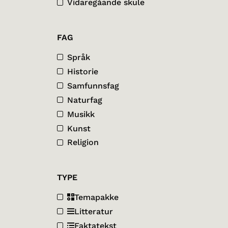
Vidaregåande skule
FAG
Språk
Historie
Samfunnsfag
Naturfag
Musikk
Kunst
Religion
TYPE
Temapakke
Litteratur
Faktatekst