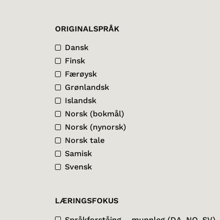
ORIGINALSPRÅK
Dansk
Finsk
Færøysk
Grønlandsk
Islandsk
Norsk (bokmål)
Norsk (nynorsk)
Norsk tale
Samisk
Svensk
LÆRINGSFOKUS
Språkforståing – munnleg (DA, NO, SV)