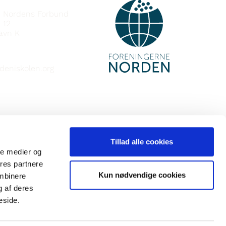
e Nordens Forbund
 12
avn K
deniskolen.org
Tillad alle cookies
ale medier og
ores partnere
Kun nødvendige cookies
ombinere
g af deres
eside.