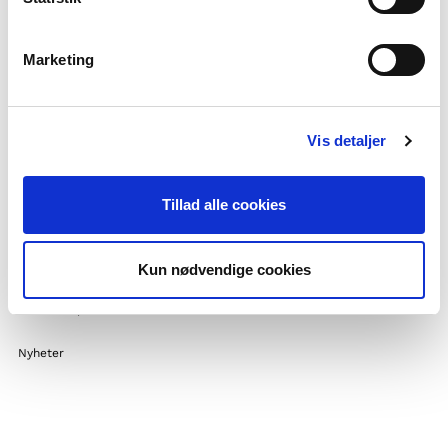
Kontakt
Ofte stilte spørsmål
Marketing
Om Foreininga Norden
Våre andre prosjekt
Vis detaljer
Støttemoglegheiter
Nordisk samarbeid
Tillad alle cookies
Fleire nordiske opplæringsaktørar
Ha praksis hos oss
Kun nødvendige cookies
Privatlivspolitik og GDPR
Cookiepolitik
Nyheter