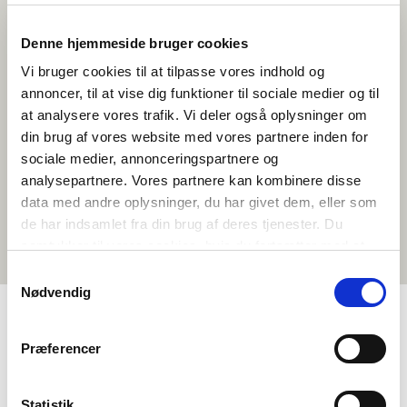
Skulen min har bytta namn/ adresse. Kva skal eg gjere?
Denne hjemmeside bruger cookies
Ta kontakt med oss på e-post med nytt namn eller ny adresse til
skulen, så oppdaterer vi i systemet vårt.
Vi bruger cookies til at tilpasse vores indhold og
annoncer, til at vise dig funktioner til sociale medier og til
Eg har skifta jobb, korleis endrar eg skuleopplysningar?
Du kan sjølv redigere kva for ein skule kontoen din er knytt til under
at analysere vores trafik. Vi deler også oplysninger om
"Min profil" når du er logga inn.
din brug af vores website med vores partnere inden for
sociale medier, annonceringspartnere og
Kan de hjelpe med finansiering av f. eks. skulebesøk?
Her kan du lese meir om kva slags stønadar som finst
for skular og
analysepartnere. Vores partnere kan kombinere disse
andre organisasjonar i Norden. Det går ikkje an å søkje stønad direkte
data med andre oplysninger, du har givet dem, eller som
via Norden i skulen.
de har indsamlet fra din brug af deres tjenester. Du
samtykker til vores cookies, hvis du fortsætter med at
anvende vores hjemmeside.
Samtykkevalg
Nødvendig
MENY
Præferencer
Om oss
Statistik