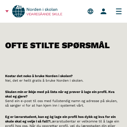
VIDAREGÅANDE SKULE
OFTE STILTE SPØRSMÅL
Kostar det noko å bruke Norden i skolen?
Nei, det er heilt gratis å bruke Norden i skolen.
Skulen min er ikkje med på lista når eg prøver å lage ein profil. Kva
skal eg gjere?
Send ein e-post til oss med fullstendig namn og adresse på skulen,
så sørgjer vi for at han kjem inn i systemet vårt.
Eg er lærarstudent, kan eg òg lage ein profil hos dykk og kva for ein
skule skal eg velje i så fall?
Lærarstudentar er velkomne til å lage ein
profil hos oss. Når du opprettar profil, vel du lærestaden din eller