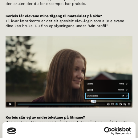
den skulen der du for eksempel har praksis.
Korleis får elevane mine tilgang til materialet på sida?
Til kvar lærarkonto er det eit spesielt elev-login som alle elevane
dine kan bruke. Du finn opplysningane under "Min profil".
Korleis slår eg av undertekstane på filmane?
Det meste av filmmaterialet vårt har tekstar på fleire språk. Lengst
nede til høgre i videospelaren er det eit tannhjul. Klikk på det for å
sjå kva språk filmen er teksta på og vel det alternativet som passar
deg best.