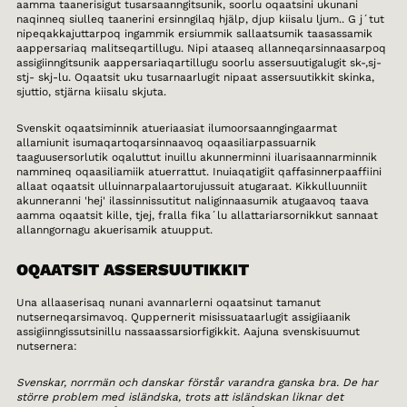
aamma taanerisigut tusarsaanngitsunik, soorlu oqaatsini ukunani
naqinneq siulleq taanerini ersinngilaq hjälp, djup kiisalu ljum.. G j´tut
nipeqakkajuttarpoq ingammik ersiummik sallaatsumik taasassamik
aappersariaq malitseqartillugu. Nipi ataaseq allanneqarsinnaasarpoq
assigiinngitsunik aappersariaqartillugu soorlu assersuutigalugit sk-,sj-
stj- skj-lu. Oqaatsit uku tusarnaarlugit nipaat assersuutikkit skinka,
sjuttio, stjärna kiisalu skjuta.
Svenskit oqaatsiminnik atueriaasiat ilumoorsaanngingaarmat
allamiunit isumaqartoqarsinnaavoq oqaasiliarpassuarnik
taaguusersorlutik oqaluttut inuillu akunnerminni iluarisaannarminnik
nammineq oqaasiliamiik atuerrattut. Inuiaqatigiit qaffasinnerpaaffiini
allaat oqaatsit ulluinnarpalaartorujussuit atugaraat. Kikkulluunniit
akunneranni 'hej' ilassinnissutitut naliginnaasumik atugaavoq taava
aamma oqaatsit kille, tjej, fralla fika´lu allattariarsornikkut sannaat
allanngornagu akuerisamik atuupput.
OQAATSIT ASSERSUUTIKKIT
Una allaaserisaq nunani avannarlerni oqaatsinut tamanut
nutserneqarsimavoq. Quppernerit misissuataarlugit assigiiaanik
assigiinngissutsinillu nassaassarsiorfigikkit. Aajuna svenskisuumut
nutsernera:
Svenskar, norrmän och danskar förstår varandra ganska bra. De har
större problem med isländska, trots att isländskan liknar det