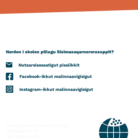
Norden i skolen pillugu ilisimasaqarnerorusuppit?
Nutaarsiassaatigut pisalikkit
Facebook-ikkut malinnaavigisigut
Instagram-ikkut malinnaavigisigut
ATTAVEQARFISSAQ
Foreningerne Nordens Forbund
Vandkunsten 12
1467
København K