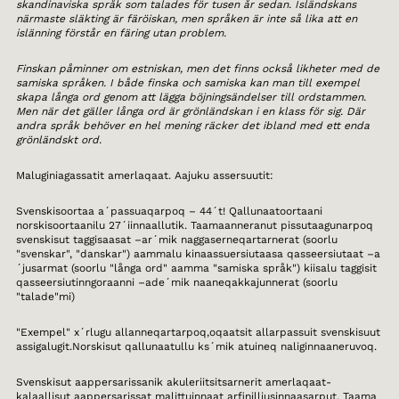
skandinaviska språk som talades för tusen år sedan. Isländskans
närmaste släkting är färöiskan, men språken är inte så lika att en
islänning förstår en färing utan problem.
Finskan påminner om estniskan, men det finns också likheter med de
samiska språken. I både finska och samiska kan man till exempel
skapa långa ord genom att lägga böjningsändelser till ordstammen.
Men när det gäller långa ord är grönländskan i en klass för sig. Där
andra språk behöver en hel mening räcker det ibland med ett enda
grönländskt ord.
Maluginiagassatit amerlaqaat. Aajuku assersuutit:
Svenskisoortaa a´passuaqarpoq – 44´t! Qallunaatoortaani
norskisoortaanilu 27´iinnaallutik. Taamaanneranut pissutaagunarpoq
svenskisut taggisaasat –ar´mik naggaserneqartarnerat (soorlu
"svenskar", "danskar") aammalu kinaassuersiutaasa qasseersiutaat –a
´jusarmat (soorlu "långa ord" aamma "samiska språk") kiisalu taggisit
qasseersiutinngoraanni –ade´mik naaneqakkajunnerat (soorlu
"talade"mi)
"Exempel" x´rlugu allanneqartarpoq,oqaatsit allarpassuit svenskisuut
assigalugit.Norskisut qallunaatullu ks´mik atuineq naliginnaaneruvoq.
Svenskisut aappersarissanik akuleriitsitsarnerit amerlaqaat-
kalaallisut aappersarissat malittuinnaat arfinilliusinnaasarput. Taama