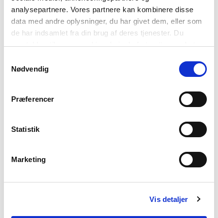
analysepartnere. Vores partnere kan kombinere disse
data med andre oplysninger, du har givet dem, eller som
de har indsamlet fra din brug af deres tjenester. Du
samtykker til vores cookies, hvis du fortsætter med at
anvende vores hjemmeside.
Samtykkevalg
Nødvendig
Præferencer
SVENSKISUUT
Atuisut: 10 millionit missigi
Statistik
Oqaatsit atukkiussat : Ombudsman, Smörgåsbord og Glögg
Ilassinneriaatsit: Hej, Hallå og God dag
Marketing
Taajuminaannerpaat: Sju sjösjuka sjömän sköttes av sjutton sköna
sjuksköterskor
KINGULLIIT PAASISSUTISSAQ
Vis detaljer
NUNAT AVANNARLERNI INATSISARTUT