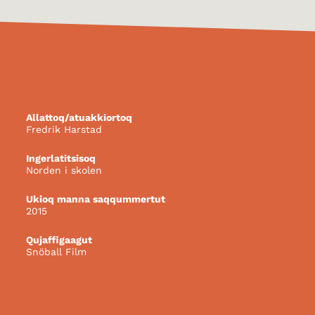
Allattoq/atuakkiortoq
Fredrik Harstad
Ingerlatitsisoq
Norden i skolen
Ukioq manna saqqummertut
2015
Qujaffigaagut
Snöball Film