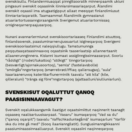
svenskisullu. Finlandermiuaqqat pinngitsooratik minnerpaamik ukiuni
pingasuni svenskit oqaasiinik ilinniarsimasariaqarput. Ålandimi
svenskit oqaasii ima atugaatigipput allaat meeqqat finlandimiusut
ilinniartariaqaratik. Taamaammat Ålandimiik gymnasianut
atuariartortussanngoraangamik Sverigemut atuariartornissaq
ornigineqarnerpaajusarpoq.
Nunani avannarlermiunut svenskisoortariaaseq Finlandimi atuuttoq,
finlandssvensk, paasiuminarnerujussuartut isigineqarpoq Sverigemi
svenskisooriaatsimut naleqqiullugu. Tamatumunnga
peqqutaaqataasinnaavoq oqaatsinik taaseriaatsip allannertaanit
allaanerunnginnera. Kisianni isumaat assigiinngissinnaasarput. Soorlu
”råddigt” (/rodet/tukattoq) "stökigt"´tinngortarpoq
(besværligt/ajornakusoortoq), "semla" (fastelavsbolle)
"smörgås"nngortarpoq (smørrebrød/iffiaq qallersugaq), "aula"
isaariaaneruvoq katerittarfiunerminiik taavalu "att kila" (kile,
qilleraluni) "tränga sig före"nngortarpoq (ajattaalluni/siulliuniarluni).
SVENSKISUT OQALUTTUT QANOQ
PAASISINNAAVAGUT?
Svenskit oqalukkaangamik ilaatigut oqaatsimiittut naqinnerit taanagit
oqaaseq naalisartuusisarpaat. "Vasaru" isumaqarpoq "Vad sa du"
(”qanoq oqarpit”) taavalu "Vaffschkaduntegåmä" isumaqarluni "Varför
ska du inte gå med” (Sooq ilaanianngilatit). Sungiusimanngikkaanni
paasiuminaassinnaalluarput. Svenskit oqaasiini naqinneqarpoq