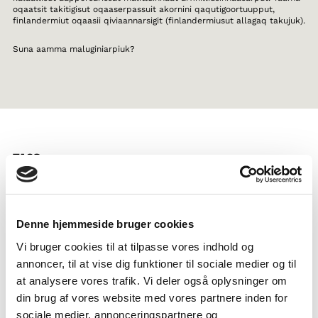
oqaatsit takitigisut oqaaserpassuit akornini qaqutigoortuupput,
finlandermiut oqaasii qiviaannarsigit (finlandermiusut allagaq takujuk).
Suna aamma maluginiarpiuk?
TAGS
GUX
Oqaatsit
Paasissutissaq
Isiginnaagassiat pisimasuinnik tunngavillit
Denne hjemmeside bruger cookies
Nunat Avannarliit oqaaserisanik ilisimasat
1-3 tiimit
Vi bruger cookies til at tilpasse vores indhold og
annoncer, til at vise dig funktioner til sociale medier og til
at analysere vores trafik. Vi deler også oplysninger om
din brug af vores website med vores partnere inden for
sociale medier, annonceringspartnere og