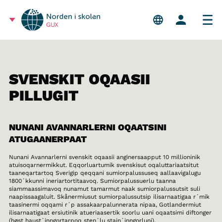
GUX
SVENSKIT OQAASII
PILLUGIT
NUNANI AVANNARLERNI OQAATSINI
ATUGAANERPAAT
Nunani Avannarlerni svenskit oqaasii anginersaapput 10 millioninik
atuisoqarnermikkut. Eqqorluartumik svenskisut oqaluttariaatsitut
taaneqartartoq Sverigip qeqqani sumiorpalussuseq aallaavigalugu
1800´kkunni ineriartortitaavoq. Sumiorpalussuerlu taanna
siammaassimavoq nunamut tamarmut naak sumiorpalussutsit suli
naapissaagaluit. Skånermiusut sumiorpalussutsip ilisarnaatigaa r´mik
taasinermi oqqami r´p assakaarpalunnerata nipaa, Gotlandermiut
ilisarnaatigaat ersiutinik atueriaasertik soorlu uani oqaatsimi diftonger
(høst haust´inngortarpoq sten´lu stain´inngorluni).