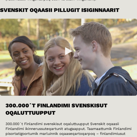
SVENSKIT OQAASII PILLUGIT ISIGINNAARIT
300.000´T FINLANDIMI SVENSKISUT
OQALUTTUUPPUT
300.000´t Finlandimi svenskisut oqaluttuupput Svenskit oqaasii
Finlandimi ikinnerussuteqartunit atugaapput. Taamaattumik Finlandimi
pisortatigoortumik marluinnik oqaaseqartoqarpoq – finlandimiusut