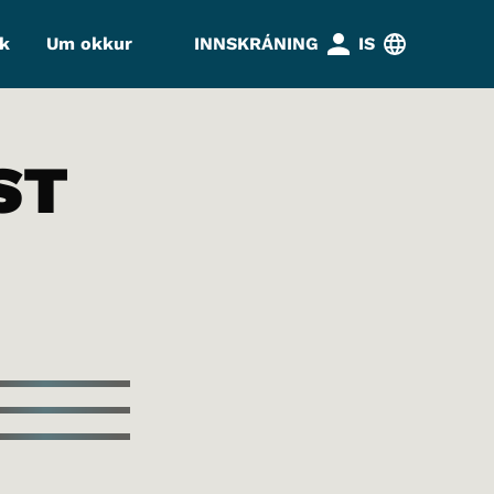
k
Um okkur
INNSKRÁNING
IS
ST