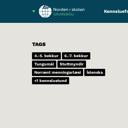
Kennsluef
GRUNNSKÓLI
TAGS
4.-5. bekkur
6.-7. bekkur
Tungumál
Stuttmyndir
Norrænt menningarlæsi
Íslenska
<1 kennslustund