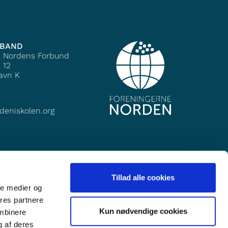
MBAND
e Nordens Forbund
 12
avn K
deniskolen.org
Tillad alle cookies
ale medier og
ores partnere
Kun nødvendige cookies
ombinere
g af deres