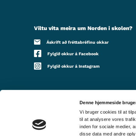
Viltu vita meira um Norden i skolen?
Áskrift að fréttabréfinu okkar
Fylgið okkur á Facebook
Fylgið okkur á Instagram
Denne hjemmeside bruger
MEÐ STUÐNINGI FRÁ
Vi bruger cookies til at til
til at analysere vores tra
inden for sociale medier,
disse data med andre oplys