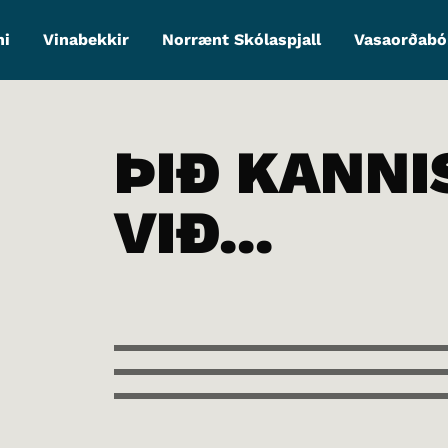
ni
Vinabekkir
Norrænt Skólaspjall
Vasaorðabó
ÞIÐ KANNI
VIÐ...