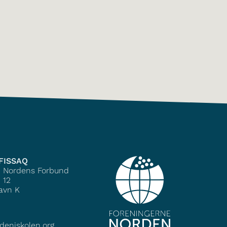
FISSAQ
e Nordens Forbund
 12
avn K
deniskolen.org