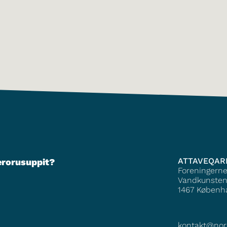
ATTAVEQAR
erorusuppit?
Foreningern
Vandkunsten
1467
Københ
kontakt@nor