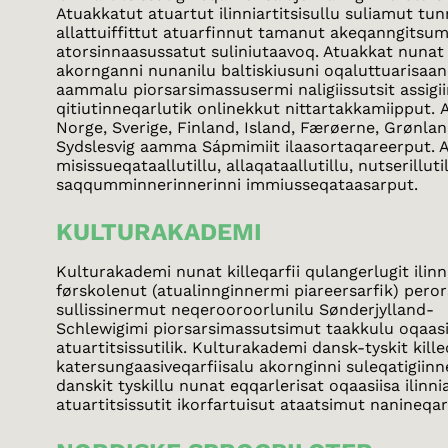
Atuakkatut atuartut ilinniartitsisullu suliamut tu
allattuiffittut atuarfinnut tamanut akeqanngitsum
atorsinnaasussatut suliniutaavoq. Atuakkat nunat a
akornganni nunanilu baltiskiusuni oqaluttuarisaan
aammalu piorsarsimassusermi naligiissutsit assigii
qitiutinneqarlutik onlinekkut nittartakkamiipput.
Norge, Sverige, Finland, Island, Færøerne, Grønlan
Sydslesvig aamma Sápmimiit ilaasortaqareerput. 
misissueqataallutillu, allaqataallutillu, nutserillut
saqqumminnerinnerinni immiusseqataasarput.
KULTURAKADEMI
Kulturakademi nunat killeqarfii qulangerlugit ilinni
førskolenut (atualinnginnermi piareersarfik) per
sullissinermut neqerooroorlunilu Sønderjylland-
Schlewigimi piorsarsimassutsimut taakkulu oqaasii
atuartitsissutilik. Kulturakademi dansk-tyskit killeq
katersungaasiveqarfiisalu akornginni suleqatigiinn
danskit tyskillu nunat eqqarlerisat oqaasiisa ilinni
atuartitsissutit ikorfartuisut ataatsimut nanineqa