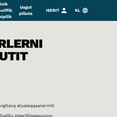
inik
Uagut
uiffik
ISERIT
KL
pilluta
ipilik
RLERNI
SUTIT
nngitsoq atualeqqaanermiit
lugillu pisariillisaasuuvoq.