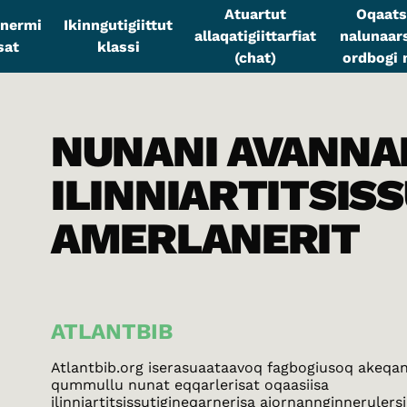
Atuartut
Oqaats
sinermi
Ikinngutigiittut
allaqatigiittarfiat
nalunaars
sat
klassi
(chat)
ordbogi n
NUNANI AVANNA
ILINNIARTITSIS
AMERLANERIT
ATLANTBIB
Atlantbib.org iserasuaataavoq fagbogiusoq akeqa
qummullu nunat eqqarlerisat oqaasiisa
ilinniartitsissutigineqarnerisa ajornannginnerulersil