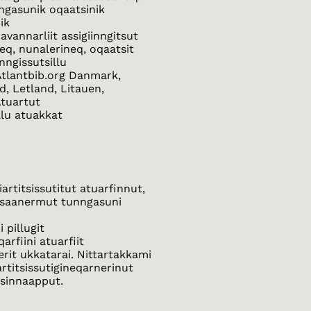
nngasunik oqaatsinik
ik
vannarliit assigiinngitsut
eq, nunalerineq, oqaatsit
nngissutsillu
 Atlantbib.org Danmark,
d, Letland, Litauen,
Atuartut
illu atuakkat
artitsissutitut atuarfinnut,
orsaanermut tunngasuni
 pillugit
arfiini atuarfiit
erit ukkatarai. Nittartakkami
artitsissutigineqarnerinut
rsinnaapput.