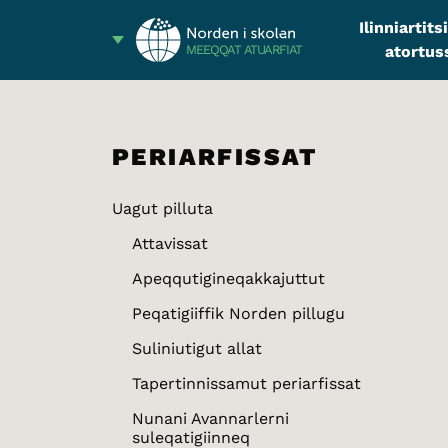
Ilinniartit
atortus
MEEQQAT ATUARFIAT
PERIARFISSAT
Uagut pilluta
Attavissat
Apeqqutigineqakkajuttut
Peqatigiiffik Norden pillugu
Suliniutigut allat
Tapertinnissamut periarfissat
Nunani Avannarlerni
suleqatigiinneq