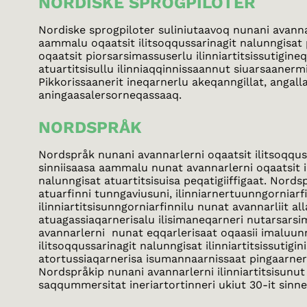
NORDISKE SPROGPILOTER
Nordiske sprogpiloter suliniutaavoq nunani avanna
aammalu oqaatsit ilitsoqqussarinagit nalunngisat 
oqaatsit piorsarsimassuserlu ilinniartitsissutigineq
atuartitsisullu ilinniaqqinnissaannut siuarsaanermi
Pikkorissaanerit ineqarnerlu akeqanngillat, angall
aningaasalersorneqassaaq.
NORDSPRÅK
Nordspråk nunani avannarlerni oqaatsit ilitsoqquss
sinniisaasa aammalu nunat avannarlerni oqaatsit i
nalunngisat atuartitsisuisa peqatigiiffigaat. Nord
atuarfinni tunngaviusuni, ilinniarnertuunngorniarf
ilinniartitsisunngorniarfinnilu nunat avannarliit al
atuagassiaqarnerisalu ilisimaneqarneri nutarsarsi
avannarlerni nunat eqqarlerisaat oqaasii imaluunn
ilitsoqqussarinagit nalunngisat ilinniartitsissutigi
atortussiaqarnerisa isumannaarnissaat pingaarnert
Nordspråkip nunani avannarlerni ilinniartitsisunu
saqqummersitat ineriartortinneri ukiut 30-it sinner