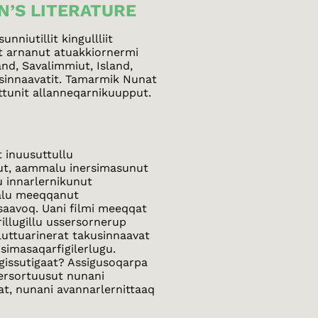
N’S LITERATURE
niutillit kingullliit
git arnanut atuakkiornermi
nd, Savalimmiut, Island,
isinnaavatit. Tamarmik Nunat
ttunit allanneqarnikuupput.
 inuusuttullu
nut, aammalu inersimasunut
u innarlernikunut
salu meeqqanut
ssaavoq. Uani filmi meeqqat
illugillu ussersornerup
uttuarinerat takusinnaavat
isimasaqarfigilerlugu.
nngissutigaat? Assigusoqarpa
sersortuusut nunani
at, nunani avannarlernittaaq