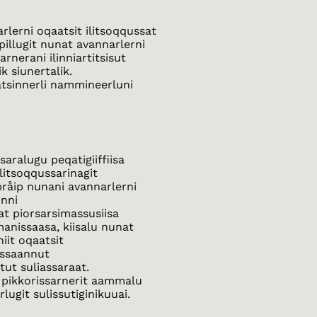
rlerni oqaatsit ilitsoqqussat
pillugit nunat avannarlerni
arnerani ilinniartitsisut
k siunertalik.
atsinnerli nammineerluni
aralugu peqatigiiffiisa
litsoqqussarinagit
språip nunani avannarlerni
inni
lat piorsarsimassusiisa
manissaasa, kiisalu nunat
iit oqaatsit
nissaannut
ut suliassaraat.
t pikkorissarnerit aammalu
lugit sulissutiginikuuai.