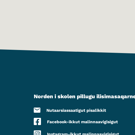
Norden i skolen pillugu ilisimasaqarn
Nutaarsiassaatigut pisalikkit
Facebook-ikkut malinnaavigisigut
Instagram-ikkut malinnaavigisigut