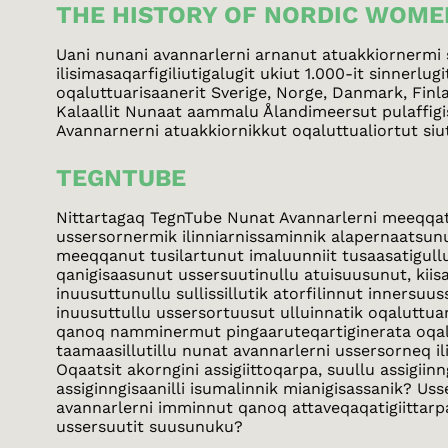
THE HISTORY OF NORDIC WOME
Uani nunani avannarlerni arnanut atuakkiornermi sun
ilisimasaqarfigiliutigalugit ukiut 1.000-it sinnerlu
oqaluttuarisaanerit Sverige, Norge, Danmark, Finla
Kalaallit Nunaat aammalu Ålandimeersut pulaffig
Avannarnerni atuakkiornikkut oqaluttualiortut siu
TEGNTUBE
Nittartagaq TegnTube Nunat Avannarlerni meeqqat
ussersornermik ilinniarnissaminnik alapernaatsu
meeqqanut tusilartunut imaluunniit tusaasatigull
qanigisaasunut ussersuutinullu atuisuusunut, kii
inuusuttunullu sullissillutik atorfilinnut innersuu
inuusuttullu ussersortuusut ulluinnatik oqaluttuar
qanoq namminermut pingaaruteqartiginerata oqal
taamaasillutillu nunat avannarlerni ussersorneq il
Oqaatsit akorngini assigiittoqarpa, suullu assigii
assiginngisaanilli isumalinnik mianigisassanik? Us
avannarlerni imminnut qanoq attaveqaqatigiittarp
ussersuutit suusunuku?