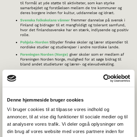
til formål at yde støtte til aktiviteter, som kan styrke
samarbejdet og forståelsen mellem de tre kommuner og
deres borgere inden for kultur, uddannelse og idræt.
Svenska folkskolans vänner
fremmer dannelse på svensk i
Finland og bidrager til et mangfoldigt og tolerant samfund,
hvor det finlandssvenske har en stærk, indlysende og positiv
rolle.
Pohjola-Norden
tilbyder finske skoler og lærer stipendier til
nordiske studier og studierejser i andre nordiske lande.
Foreningen Norden (Norge)
giver skoler som er medlem af
Foreningen Norden Norge, mulighed for at søge bidrag til
bland andet studieturer og lærer- og elevudveksling.
Foreningen NORDEN (Danmark)
uddeler økonomisk støtte til
danske unges uddannelse, praktik, studierejser og andre
uddannelsesrelaterede aktiviteter i Sverige samt til unge
islændinges ophold på en fri kostskole i Danmark.
Denne hjemmeside bruger cookies
BILATERALE FONDE
Vi bruger cookies til at tilpasse vores indhold og
annoncer, til at vise dig funktioner til sociale medier og til
Følgende fonde støtter kultursamarbejdet mellem to af de nordiske
lande/områder. Ofte omfattes også skoleaktivitet og studierejser.
at analysere vores trafik. Vi deler også oplysninger om
din brug af vores website med vores partnere inden for
Kulturfonden for Finland og Danmark