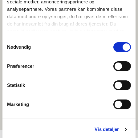
sociale medier, annonceringspartnere og
Dansk-Færøsk Kulturfond
analysepartnere. Vores partnere kan kombinere disse
Den Grønlandske Fond
data med andre oplysninger, du har givet dem, eller som
Fondet for Dansk-Islandsk Samarbejde
de har indsamlet fra din brug af deres tjenester. Du
Dansk-Islandsk Fond
samtykker til vores cookies, hvis du fortsætter med at
Fondet for Dansk-Norsk Samarbeid
anvende vores hjemmeside.
Samtykkevalg
Fondet for Dansk-Svensk Samarbejde
Nødvendig
Kulturfonden Island-Finland
Kulturfonden för Finland och Norge
Kulturfonden för Sverige och Finland
Præferencer
Svensk-Isländska samarbetsfonden
Svensk-Norska samarbetsfonden
Statistik
Norsk-islandsk kultur­samarbeid
Svensk-danska kulturfonden
Grønlandsfonden
Marketing
Vis detaljer