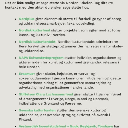
Det er
ikke
muligt at søge støtte via Norden i skolen. Tag direkte
kontakt med den aktør du ønsker søge støtte hos.
Nordplus
giver økonomisk støtte til forskellige typer af sprog-
og uddannelsessamarbejde, f.eks.
udveksling.
Nordisk kulturfond
støtter projekter, som sigter mod at forny
kunst- og kulturliv i Norden.
Nordisk kulturkontakt
: Nordisk kulturkontakt administrerer
flere forskellige støtteprogrammer der har relevans for skole-
og uddannelse.
NAPA Kulturstøtteprogram
støtter individer, organisationer og
aktører inden for kunst og kultur med grønlandsk relevans i
hele Norden.
Erasmus+
giver skoler, højskoler, erhvervs- og
voksenuddannelser ligesom kommuner, fritidshjem og ideelle
organisationer bidrag til at gennemføre samarbejder og
udveksling med organisationer i andre lande.
Stiftelsen Clara Lachmanns fond
giver støtte til gennemførsel
af arrangementer i Sverige, Norge, Island og Danmark,
indbefattende Grønland og Færøerne.
Svenska kulturfonden
støtter den svenske kultur og
uddannelse, det svenske sprog og aktivitet på svensk i
Finland.
Vestnordisk hovedstadsfond - Nuuk, Reykjavík, Tórshavn
har