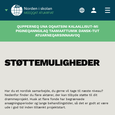
MEEQQAT ATUARFIAT
QUPPERNEQ UNA OQAATSINI KALAALLISUT-MI
PIGINEQANNGILAQ TAAMAATTUMIK DANSK-TUT
ATUARNEQARSINNAAVOQ
STØTTEMULIGHEDER
Har du et nordisk samarbejde, du gerne vil tage til næste niveau?
Nedenfor finder du flere aktører, der kan tilbyde støtte til dit
drømmeprojekt. Husk at flere fonde har begrænsede
ansøgningsperioder og lange behandlingstider, så det er godt at være
ude i god tid inden tiltænkt projektstart.