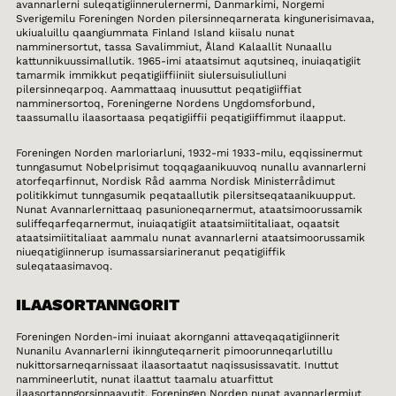
avannarlerni suleqatigiinnerulernermi, Danmarkimi, Norgemi
Sverigemilu Foreningen Norden pilersinneqarnerata kingunerisimavaa,
ukiualuillu qaangiummata Finland Island kiisalu nunat
namminersortut, tassa Savalimmiut, Åland Kalaallit Nunaallu
kattunnikuussimallutik. 1965-imi ataatsimut aqutsineq, inuiaqatigiit
tamarmik immikkut peqatigiiffiiniit siulersuisuliulluni
pilersinneqarpoq. Aammattaaq inuusuttut peqatigiiffiat
namminersortoq, Foreningerne Nordens Ungdomsforbund,
taassumallu ilaasortaasa peqatigiiffii peqatigiiffimmut ilaapput.
Foreningen Norden marloriarluni, 1932-mi 1933-milu, eqqissinermut
tunngasumut Nobelprisimut toqqagaanikuuvoq nunallu avannarlerni
atorfeqarfinnut, Nordisk Råd aamma Nordisk Ministerrådimut
politikkimut tunngasumik peqataallutik pilersitseqataanikuupput.
Nunat Avannarlernittaaq pasunioneqarnermut, ataatsimoorussamik
suliffeqarfeqarnermut, inuiaqatigiit ataatsimiititaliaat, oqaatsit
ataatsimiititaliaat aammalu nunat avannarlerni ataatsimoorussamik
niueqatigiinnerup isumassarsiarineranut peqatigiiffik
suleqataasimavoq.
ILAASORTANNGORIT
Foreningen Norden-imi inuiaat akornganni attaveqaqatigiinnerit
Nunanilu Avannarlerni ikinnguteqarnerit pimoorunneqarlutillu
nukittorsarneqarnissaat ilaasortaatut naqissusissavatit. Inuttut
nammineerlutit, nunat ilaattut taamalu atuarfittut
ilaasortanngorsinnaavutit. Foreningen Norden nunat avannarlermiut