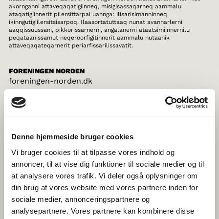
akornganni attaveqaqatigiinneq, misigisassaqarneq aammalu
ataqatigiinnerit pilersittarpai uannga: ilisarisimanninneq
ikinngutigiilersitsisarpoq. Ilaasortatuttaaq nunat avannarlerni
aaqqissuussani, pikkorissarnerni, angalanerni ataatsimiinnernilu
peqataanissamut neqeroorfigitinnerit aammalu nutaanik
attaveqaqateqarnerit periarfissarilissavatit.
FORENINGEN NORDEN
foreningen-norden.dk
POHJOLA-NORDEN
Denne hjemmeside bruger cookies
pohjola-norden.fi
Vi bruger cookies til at tilpasse vores indhold og
annoncer, til at vise dig funktioner til sociale medier og til
at analysere vores trafik. Vi deler også oplysninger om
din brug af vores website med vores partnere inden for
NORRØNA FELAGIÐ Í FØROYUM
sociale medier, annonceringspartnere og
norden.fo
analysepartnere. Vores partnere kan kombinere disse