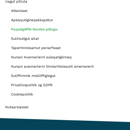
Uagut pilluta
Attavissat
Apeqqutigineqakkajuttut
Peqatigiiffik Norden pillugu
Suliniutigut allat
Tapertinnissamut periarfissat
Nunani Avannarlerni suleqatigiinneq
Nunani avannarlerni ilinniartitsissutit amerlanerit
Suliffimmik misiliiffigisigut
Privatlivspolitik og GDPR
Cookiepolitik
Nutaarsiassat