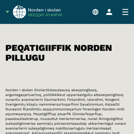
MEEQQAT ATUARFIAT
PEQATIGIIFFIK NORDEN
PILLUGU
Norden i skolen ilinniartitsissutaavoq akeqanngitsoq,
anguniagaqarluartoq, politikkikkut upperisatigullu attaveqanngitsoq
nunanilu avannarlerni Danmarkimi, Finlandimi, Islandimi, Norgemi
Sverigemilu kiisalu namminersortoqarfinni Savalimmiuni, Kalaallit
Nunaanni Ålandimilu saqqummiunneqarluni Foreningen Norden-imiit
aqunneqarpoq. Peqatigiiffiup atuarfik illinniarfeqarfiup,
paasissutissiinerup, inuusuttut ineriartornerisa, nunat ikinngutigiittut
suleqatigiinnerisa aammalu piorsarsimassutsip ukkarinerisigut nunani
avannarlerni suleqatigiinneq nukittorsarlugulu inerisarnissaat
anguniagaraat. Aallaqqaataaniilli ataatsimiinnikkut aammalu inuit