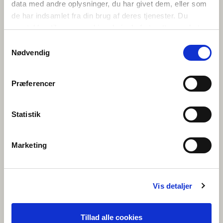
data med andre oplysninger, du har givet dem, eller som
de har indsamlet fra din brug af deres tjenester. Du
samtykker til vores cookies, hvis du fortsætter med at
NORRÆNA FÉLAGIÐ
anvende vores hjemmeside.
Samtykkevalg
norden.is
Nødvendig
Præferencer
FORENINGEN NORDEN
norden.no
Statistik
Marketing
FÖRENINGEN NORDEN
norden.se
Vis detaljer
Tillad alle cookies
FÖRENINGEN NORDEN PÅ ÅLAND