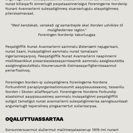
nunat killeqarfii sinnerlugit peqataasinnerisigut Foreningerne Nordenip
Nunani Avannarlerni suleqatigiinneq siuarsarlugulu ataqatigiinneq
pilersissimavaat.
"Med kendskab, venskab og samarbejde skal Norden udvikles til
mulighedernes region."
Foreningen Nordenip takorluugaa
Peqatigiiffik Nunat Avannarlerni aammalu Østersømi najugarisani,
nunat ilaani, inuiaqatigiinni aammalu nunat tamalaani
ingerlanneqarpoq. Peeqatigiiffik Nunat Avannarlerni naapinnerni
misilittaanikkut pissarsiassiassaqarnissamik aammalu assigiissutsitta
assigiinngissutsittalu itisunerusumik ilisimasaqarfigilernissaannut
periarfissiivoq.
Foreningen Norden-ip suleqatiginera Foreningerne Nordens
Forbundimit paraplyorganisationiusumit aaqqissuussaavoq, tassanilu
Norden i Skolen allaffeqarluni. Foreningerne Nordens Forbundip
ataatsimut aaqqissuussineq aammalu inuiaqatigiinni peqatigiiffiit
sutigut tamatigut nunat avannarlerni suleqatigiinnerisa sanngisuunisaat
anguniarlugit tapersiineq pingaarnertut suliarisarpaa.
OQALUTTUASSARTAA
Sorsunnersuarmut siullermut malinneqataanerup 1919-imi nunani