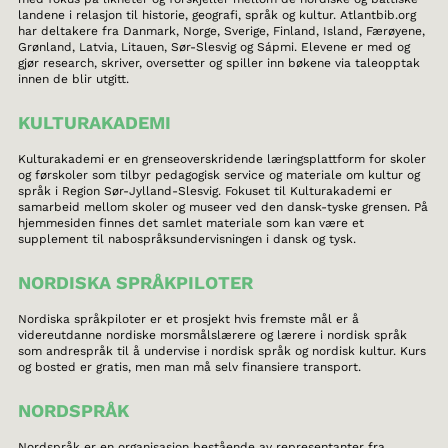
landene i relasjon til historie, geografi, språk og kultur. Atlantbib.org
har deltakere fra Danmark, Norge, Sverige, Finland, Island, Færøyene,
Grønland, Latvia, Litauen, Sør-Slesvig og Sápmi. Elevene er med og
gjør research, skriver, oversetter og spiller inn bøkene via taleopptak
innen de blir utgitt.
KULTURAKADEMI
Kulturakademi er en grenseoverskridende læringsplattform for skoler
og førskoler som tilbyr pedagogisk service og materiale om kultur og
språk i Region Sør-Jylland-Slesvig. Fokuset til Kulturakademi er
samarbeid mellom skoler og museer ved den dansk-tyske grensen. På
hjemmesiden finnes det samlet materiale som kan være et
supplement til nabospråksundervisningen i dansk og tysk.
NORDISKA SPRÅKPILOTER
Nordiska språkpiloter er et prosjekt hvis fremste mål er å
videreutdanne nordiske morsmålslærere og lærere i nordisk språk
som andrespråk til å undervise i nordisk språk og nordisk kultur. Kurs
og bosted er gratis, men man må selv finansiere transport.
NORDSPRÅK
Nordspråk er en organisasjon bestående av representanter fra