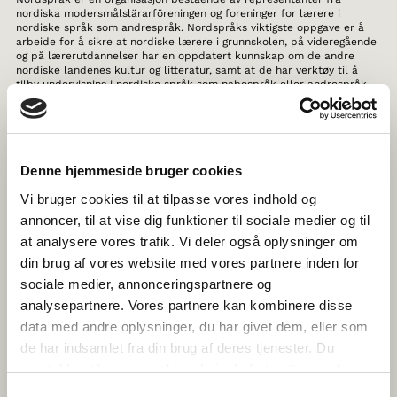
nordiska modersmålslärarföreningen og foreninger for lærere i
nordiske språk som andrespråk. Nordspråks viktigste oppgave er å
arbeide for å sikre at nordiske lærere i grunnskolen, på videregående
og på lærerutdannelser har en oppdatert kunnskap om de andre
nordiske landenes kultur og litteratur, samt at de har verktøy til å
tilby undervisning i nordiske språk som nabospråk eller andrespråk.
Nordspråk har arbeidet med utvikling av kurs og publikasjoner til
nordiske lærere i mer enn 30 år.
THE HISTORY OF NORDIC WOMEN’S
LITERATURE
Denne hjemmeside bruger cookies
Vi bruger cookies til at tilpasse vores indhold og
Her får du kunnskap om de siste strømmingene i nordisk
annoncer, til at vise dig funktioner til sociale medier og til
kvinnelitteratur samtidig som du kan fordype deg i mer enn 1000 års
kvinnelitteraturhistorie fra Sverige, Norge, Danmark, Finland,
at analysere vores trafik. Vi deler også oplysninger om
Færøyene, Island, Grønland og Åland. Alt skrevet av Nordens ledende
din brug af vores website med vores partnere inden for
litteraturhistorikere.
sociale medier, annonceringspartnere og
TEGNTUBE
analysepartnere. Vores partnere kan kombinere disse
data med andre oplysninger, du har givet dem, eller som
Nettstedet TegnTube retter seg mot barn og unge som er nysgjerrige
de har indsamlet fra din brug af deres tjenester. Du
på tegnspråkene i Norden, samt voksne pårørende til tegnspråklig
døve eller hørselshemmede barn samt mennesker som arbeider i
samtykker til vores cookies, hvis du fortsætter med at
yrker med barn og unge. Her kan du se filmer der tegnspråklige barn
anvende vores hjemmeside.
og unge forteller om deres hverdag og tegnspråkets betydning for
Samtykkevalg