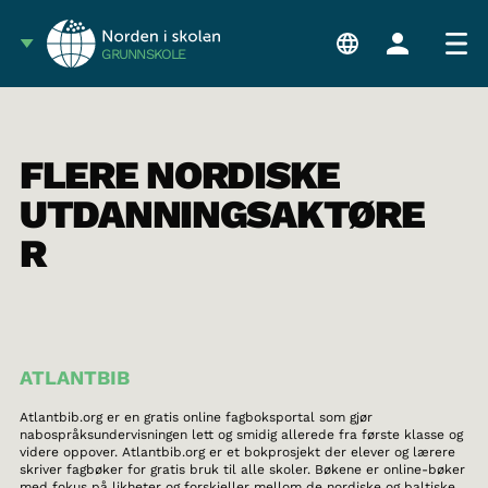
GRUNNSKOLE
FLERE NORDISKE
UTDANNINGSAKTØRE
R
ATLANTBIB
Atlantbib.org er en gratis online fagboksportal som gjør
nabospråksundervisningen lett og smidig allerede fra første klasse og
videre oppover. Atlantbib.org er et bokprosjekt der elever og lærere
skriver fagbøker for gratis bruk til alle skoler. Bøkene er online-bøker
med fokus på likheter og forskjeller mellom de nordiske og baltiske