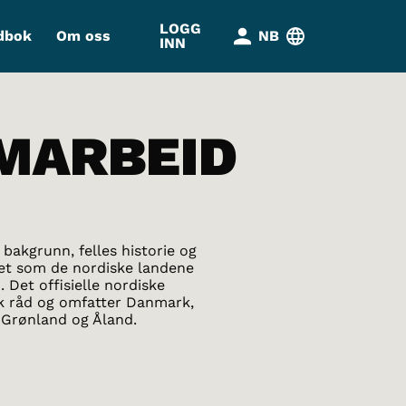
LOGG
dbok
Om oss
NB
INN
MARBEID
bakgrunn, felles historie og
het som de nordiske landene
 Det offisielle nordiske
sk råd og omfatter Danmark,
 Grønland og Åland.