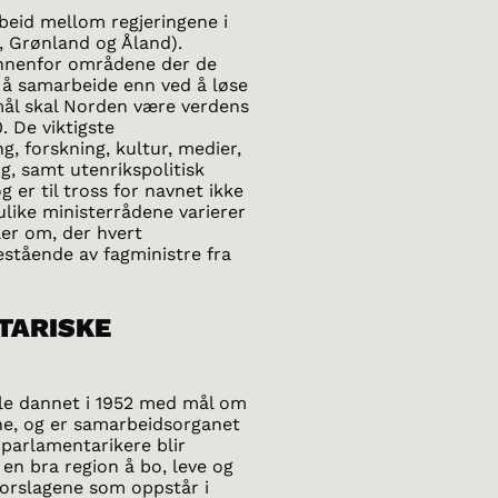
rbeid mellom regjeringene i
, Grønland og Åland).
 innenfor områdene der de
 å samarbeide enn ved å løse
mål skal Norden være verdens
. De viktigste
, forskning, kultur, medier,
ing, samt utenrikspolitisk
 er til tross for navnet ikke
ulike ministerrådene varierer
ler om, der hvert
stående av fagministre fra
TARISKE
ble dannet i 1952 med mål om
e, og er samarbeidsorganet
parlamentarikere blir
 en bra region å bo, leve og
forslagene som oppstår i