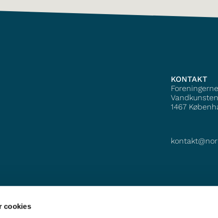
KONTAKT
Foreningern
Vandkunsten
1467
Københ
kontakt@nor
 cookies