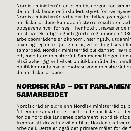
Nordisk ministerråd er et politisk organ for sama
de nordisk landene (inkludert styret for Færøyene
Nordisk ministerråd arbeider for felles løsninger
nordiske landene kan oppnå større resultater ved
oppgavene hver for seg. I henhold til nåværende 
mest bærekraftige og integrerte region innen 2030
arbeidsområdene er økonomi, næringsliv, utdanning
lover og regler, miljø og natur, velferd og likestill
samarbeid. Nordisk ministerråd ble dannet i 1971 og
ett, men flere ministerråd. Sammensettingen i de 
altså avhengig av hvilket politikkområde det hand
politikkområde har et motsvarende ministerråd be
de nordiske landene.
NORDISK RÅD – DET PARLAMEN
SAMARBEIDET
Nordisk råd er eldre enn Nordisk ministerråd og 
å fremme samarbeidet mellom de nordiske landen
for de nordiske landenes parlament. Nordisk råds 
fremfor alt drevet av viljen til at Norden skal være
arbeide i. Dette er også det primere målet for de 