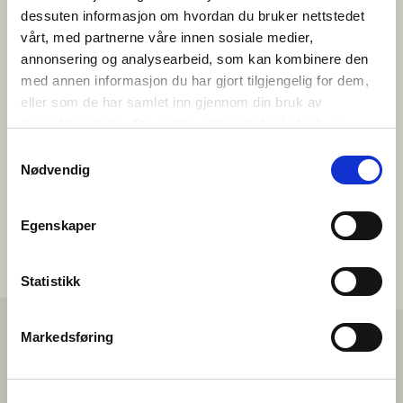
dessuten informasjon om hvordan du bruker nettstedet
vårt, med partnerne våre innen sosiale medier,
NESTE CHAT STARTER OM
annonsering og analysearbeid, som kan kombinere den
44
:
16
:
31
:
00
med annen informasjon du har gjort tilgjengelig for dem,
DAGER
TIMER
MINUTTER
SEKUNDER
eller som de har samlet inn gjennom din bruk av
tjenestene deres. Du godtar automatisk vår bruk av
informasjonskapsler ved å bruke nettstedet vårt.
Samtykkevalg
START CHATT
Nødvendig
Egenskaper
Statistikk
Markedsføring