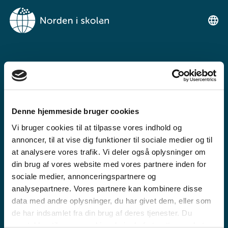
VELKOMMEN TIL
NORDEN I SKOLEN
Denne hjemmeside bruger cookies
En gratis undervisningsplattform for
Vi bruger cookies til at tilpasse vores indhold og
grunnskolen og videregående
annoncer, til at vise dig funktioner til sociale medier og til
at analysere vores trafik. Vi deler også oplysninger om
din brug af vores website med vores partnere inden for
sociale medier, annonceringspartnere og
analysepartnere. Vores partnere kan kombinere disse
data med andre oplysninger, du har givet dem, eller som
de har indsamlet fra din brug af deres tjenester. Du
GRUNNSKOLE
samtykker til vores cookies, hvis du fortsætter med at