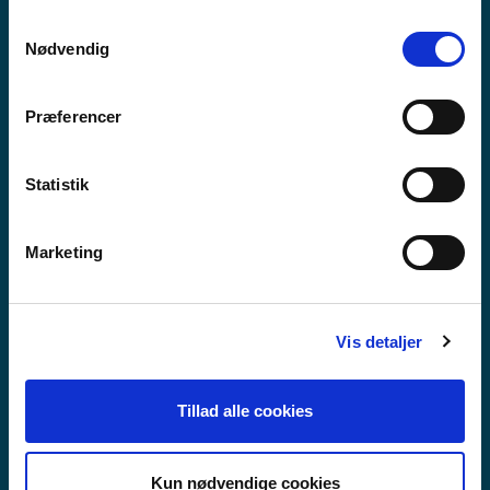
anvende vores hjemmeside.
Samtykkevalg
Nødvendig
Præferencer
Statistik
Marketing
Vis detaljer
VIDEREGÅENDE SKOLE
Tillad alle cookies
Kun nødvendige cookies