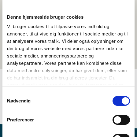
Denne hjemmeside bruger cookies
Vi bruger cookies til at tilpasse vores indhold og
annoncer, til at vise dig funktioner til sociale medier og til
at analysere vores trafik. Vi deler også oplysninger om
din brug af vores website med vores partnere inden for
sociale medier, annonceringspartnere og
analysepartnere. Vores partnere kan kombinere disse
data med andre oplysninger, du har givet dem, eller som
de har indsamlet fra din brug af deres tjenester. Du
samtykker til vores cookies, hvis du fortsætter med at
TAGS
anvende vores hjemmeside.
Samtykkevalg
Nødvendig
Samfunnsfag
Temapakke
Økonomi og velferd
>3 leksjoner
Præferencer