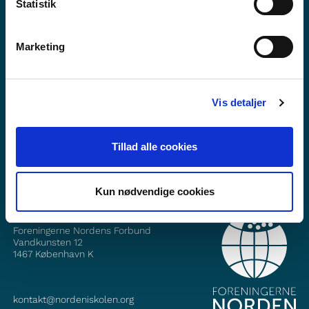
Statistik
Marketing
Vil du vite mer om Norden i skolen?
Abonner på vårt nyhetsbrev
Vis detaljer
Følg oss på Facebook
Tillad alle cookies
Følg oss på Instagram
Kun nødvendige cookies
KONTAKT
Foreningerne Nordens Forbund
Vandkunsten 12
1467
København K
kontakt@nordeniskolen.org