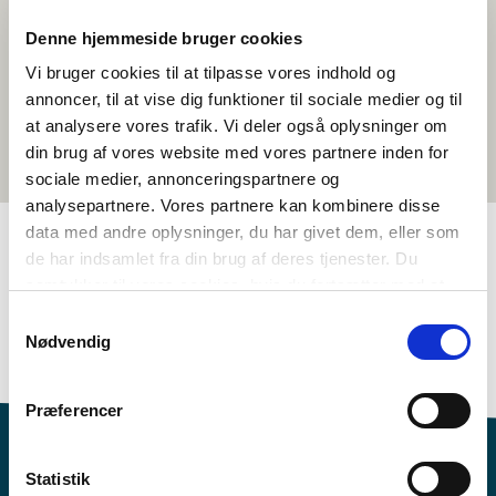
Denne hjemmeside bruger cookies
Vi bruger cookies til at tilpasse vores indhold og
annoncer, til at vise dig funktioner til sociale medier og til
at analysere vores trafik. Vi deler også oplysninger om
din brug af vores website med vores partnere inden for
sociale medier, annonceringspartnere og
analysepartnere. Vores partnere kan kombinere disse
data med andre oplysninger, du har givet dem, eller som
de har indsamlet fra din brug af deres tjenester. Du
TAGS
samtykker til vores cookies, hvis du fortsætter med at
anvende vores hjemmeside.
Samtykkevalg
8.-10. klasse
Språk
Faktatekst
Nødvendig
Kunnskap om nordisk språk
<1 leksjon
Præferencer
Statistik