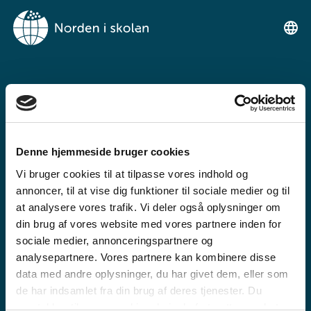
VELKOMMEN TIL
NORDEN I SKOLEN
Denne hjemmeside bruger cookies
En gratis undervisningsplattform for
Vi bruger cookies til at tilpasse vores indhold og
grunnskolen og videregående
annoncer, til at vise dig funktioner til sociale medier og til
at analysere vores trafik. Vi deler også oplysninger om
din brug af vores website med vores partnere inden for
sociale medier, annonceringspartnere og
analysepartnere. Vores partnere kan kombinere disse
data med andre oplysninger, du har givet dem, eller som
de har indsamlet fra din brug af deres tjenester. Du
GRUNNSKOLE
samtykker til vores cookies, hvis du fortsætter med at