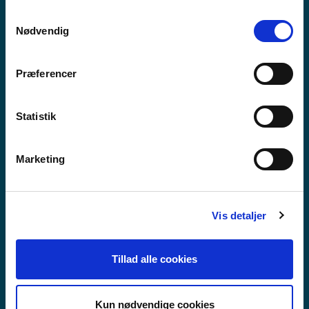
anvende vores hjemmeside.
Samtykkevalg
Nødvendig
Præferencer
Statistik
Marketing
Vis detaljer
VIDEREGÅENDE SKOLE
Tillad alle cookies
Kun nødvendige cookies