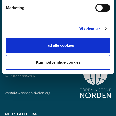
Vil du vite mer om Norden i skolen?
Marketing
Abonner på vårt nyhetsbrev
Følg oss på Facebook
Vis detaljer
Følg oss på Instagram
Tillad alle cookies
Kun nødvendige cookies
KONTAKT
Foreningerne Nordens Forbund
Vandkunsten 12
1467
København K
kontakt@nordeniskolen.org
MED STØTTE FRA