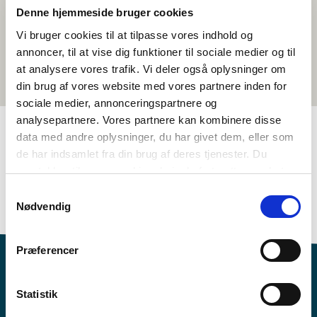
Denne hjemmeside bruger cookies
Vi bruger cookies til at tilpasse vores indhold og
annoncer, til at vise dig funktioner til sociale medier og til
at analysere vores trafik. Vi deler også oplysninger om
din brug af vores website med vores partnere inden for
sociale medier, annonceringspartnere og
analysepartnere. Vores partnere kan kombinere disse
data med andre oplysninger, du har givet dem, eller som
de har indsamlet fra din brug af deres tjenester. Du
TAGS
samtykker til vores cookies, hvis du fortsætter med at
4.-5. klasse
6.-7. klasse
Språk
Kortfilm
Finsk
anvende vores hjemmeside.
Samtykkevalg
<1 leksjon
Nødvendig
Præferencer
Statistik