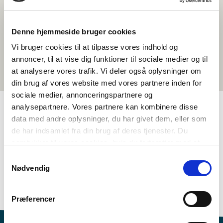
Denne hjemmeside bruger cookies
Vi bruger cookies til at tilpasse vores indhold og
annoncer, til at vise dig funktioner til sociale medier og til
at analysere vores trafik. Vi deler også oplysninger om
din brug af vores website med vores partnere inden for
sociale medier, annonceringspartnere og
analysepartnere. Vores partnere kan kombinere disse
data med andre oplysninger, du har givet dem, eller som
TAGS
de har indsamlet fra din brug af deres tjenester. Du
samtykker til vores cookies, hvis du fortsætter med at
Språk
Aktivitetsforslag
Musikk
anvende vores hjemmeside.
Samtykkevalg
Språkforståelse - skriftlig (DA, NO, SV)
Nødvendig
Språkforståelse - muntlig (DA, NO, SV)
Identitet
1-3 leksjoner
Præferencer