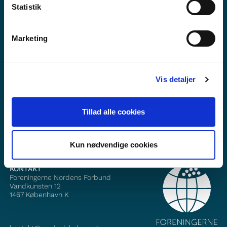
Statistik
Marketing
Vil du vite mer om Norden i skolen?
Abonner på vårt nyhetsbrev
Vis detaljer
Følg oss på Facebook
Tillad alle cookies
Følg oss på Instagram
Kun nødvendige cookies
KONTAKT
Foreningerne Nordens Forbund
Vandkunsten 12
1467
København K