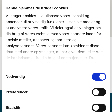
Denne hjemmeside bruger cookies
Vi bruger cookies til at tilpasse vores indhold og
annoncer, til at vise dig funktioner til sociale medier og til
at analysere vores trafik. Vi deler også oplysninger om
din brug af vores website med vores partnere inden for
sociale medier, annonceringspartnere og
analysepartnere. Vores partnere kan kombinere disse
data med andre oplysninger, du har givet dem, eller som
TAGS
de har indsamlet fra din brug af deres tjenester. Du
samtykker til vores cookies, hvis du fortsætter med at
8.-10. klasse
Språk
Samfunnsfag
Naturfag
anvende vores hjemmeside.
Dokumentarfilm
Nordisk kulturforståelse
Samtykkevalg
Nødvendig
Bærekraft
Finsk
1-3 leksjoner
Præferencer
Statistik